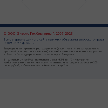
© ООО 'ЭнергоТехКомплект', 2007-2023.
Все материалы данного сайта являются объектами авторского права
(в том числе дизайн).
Запрещается копирование, распространение (в том числе путем копирования на
другие сайты и ресурсы в Интернете) или любое иное использование информации
и объектов без предварительного согласия правообладателя.
В противном случае будет применена статья УК РФ № 147 *Нарушение
изобретательских и патентных прав*. Наказываются штрафом в размере до 200
тысяч рублей, либо лишением свободы на срок до 2 лет.