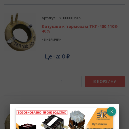
Артикул : УТ000003509
Катушка к тормозам ТКП-400 110В-
40%
- в наличии.
Цена: 0 ₽
В КОРЗИНУ
Артикул : УТ000003255
Катушка к тормозам ТКП-400
110В-100%