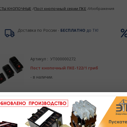
СТЫ КНОПОЧНЫЕ
Пост кнопочный серии ПКЕ
Изображения
Доставка по России -
БЕСПЛАТНО
до ТК!
Артикул : УТ000000272
Пост кнопочный ПКЕ-122/1 гриб
- в наличии.
Артикул : 00000000790
Пост кнопочный ПКЕ-122/1 кнопка