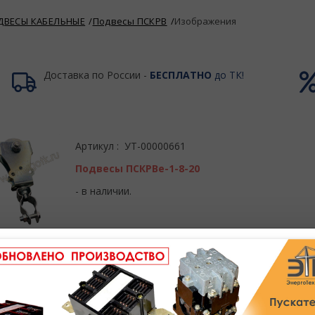
ДВЕСЫ КАБЕЛЬНЫЕ
Подвесы ПСКРВ
Изображения
Доставка по России -
БЕСПЛАТНО
до ТК!
Артикул : УТ-00000661
Подвесы ПСКРВе-1-8-20
- в наличии.
Артикул : УТ-00000778
Подвесы ПСКРВе-1-8-30