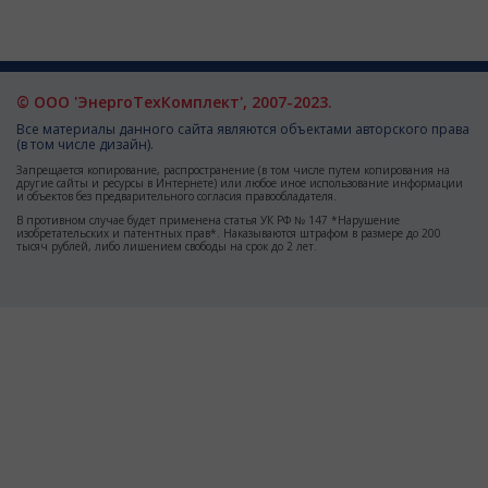
© ООО 'ЭнергоТехКомплект', 2007-2023.
Все материалы данного сайта являются объектами авторского права
(в том числе дизайн).
Запрещается копирование, распространение (в том числе путем копирования на
другие сайты и ресурсы в Интернете) или любое иное использование информации
и объектов без предварительного согласия правообладателя.
В противном случае будет применена статья УК РФ № 147 *Нарушение
изобретательских и патентных прав*. Наказываются штрафом в размере до 200
тысяч рублей, либо лишением свободы на срок до 2 лет.