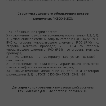
Структура условного обозначения постов
кнопочных ПКЕ ХХ2-2ХХ:
ПКЕ
- обозначение серии постов;
X - исполнение по эксплуатационному назначению (1; 2; 6; 7);
X - исполнение по степени защиты согласно ГОСТ 14255-69: 1 -
IP40 со стороны управляющего элемента, IP00 (IP40) - со
стороны монтажа проводов; 2 - IP54 со стороны
управляющего элемента, IP00 (IP54) - со стороны монтажа
проводов;
2 - исполнение по материалу корпусных деталей -
пластмасса;
2 - исполнение по количеству управляющих элементов
(толкателей) - управляющих элементов два;
XX - климатическое исполнение (У, УХЛ, Т) и категория
размещения (2; 3) по ГОСТ 15150-69 и ГОСТ 15543.1-89.
Для
зарегистрированных
пользователей доступны
технические данные
постов кнопочных ПКЕ