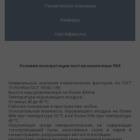
Техническое описание
Размеры
Сертификаты
Условия эксплуатации постов кнопочных ПКЕ
Номинальные значения климатических факторов: по ГОСТ
15150-69 и ГОСТ 15543.1-89;
Высота над уровнем моря: не более 4300 м;
Температура окружающего воздуха:
От минус 40 до 40 °С;
Рабочее положение в пространстве: любое;
Относительная влажность окружающего воздуха не более
80% при температуре 20 °С и не более 50% при температуре
40 °С;
Окружающая среда невзрывоопасная, не содержащая
токопроводящей пыли, агрессивных газов и паров в
концентрациях, разрушающих металл и изоляцию;
Недопустимо прямое воздействие солнечной радиации.