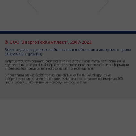
© ООО 'ЭнергоТехКомплект', 2007-2023.
Все материалы данного сайта являются объектами авторского права
(в том числе дизайн).
Запрещается копирование, распространение (в том числе путем копирования на
другие сайты и ресурсы в Интернете) или любое иное использование информации
и объектов без предварительного согласия правообладателя.
В противном случае будет применена статья УК РФ № 147 *Нарушение
изобретательских и патентных прав*. Наказываются штрафом в размере до 200
тысяч рублей, либо лишением свободы на срок до 2 лет.