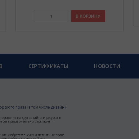
В КОРЗИНУ
В
СЕРТИФИКАТЫ
НОВОСТИ
рского права (в том числе дизайн).
пирования на другие сайты и ресурсы в
 без предварительного согласия
ние изобретательских и патентных прав*.
ием свободы на срок до 2 лет.