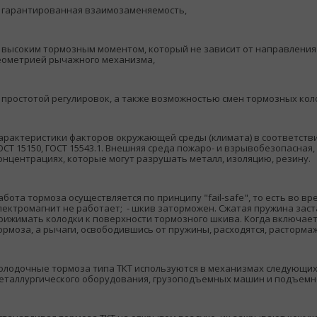
) гарантированная взаимозаменяемость,
) высоким тормозным моментом, который не зависит от направлени
еометрией рычажного механизма,
) простотой регулировок, а также возможностью смен тормозных коло
арактеристики факторов окружающей среды (климата) в соответстви
ОСТ 15150, ГОСТ 15543.1. Внешняя среда пожаро- и взрывобезопасная
онцентрациях, которые могут разрушать металл, изоляцию, резину.
абота тормоза осуществляется по принципу "fail-safe", то есть во вр
лектромагнит не работает; - шкив заторможен. Сжатая пружина зас
рижимать колодки к поверхности тормозного шкива. Когда включает
ормоза, а рычаги, освободившись от пружины, расходятся, расторма
олодочные тормоза типа ТКТ используются в механизмах следующих
еталлургического оборудования, грузоподъемных машин и подъемн