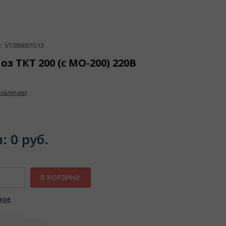
 УТ000001513
з ТКТ 200 (с МО-200) 220В
 наличии
а:
0 руб.
В КОРЗИНУ
ное