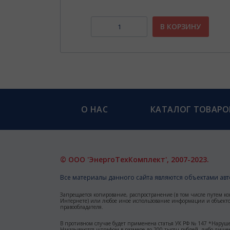
НУ
В КОРЗИНУ
О НАС
КАТАЛОГ ТОВАРО
© ООО 'ЭнергоТехКомплект', 2007-2023.
Все материалы данного сайта являются объектами авто
Запрещается копирование, распространение (в том числе путем ко
Интернете) или любое иное использование информации и объектов
правообладателя.
В противном случае будет применена статья УК РФ № 147 *Наруше
Наказываются штрафом в размере до 200 тысяч рублей, либо лишен