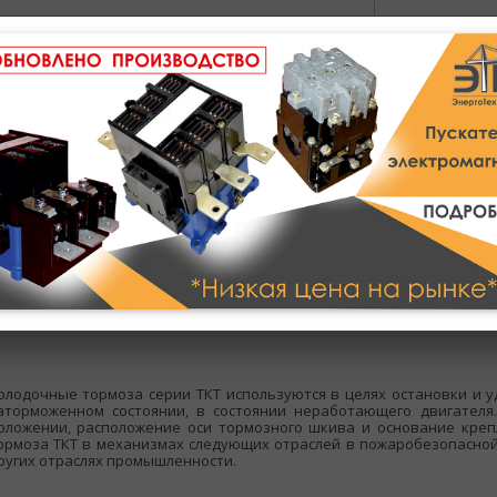
Полное описание
Техническое описание
олодочные тормоза серии ТКТ используются в целях остановки и 
аторможенном состоянии, в состоянии неработающего двигателя
оложении, расположение оси тормозного шкива и основание крепл
ормоза ТКТ в механизмах следующих отраслей в пожаробезопасной
ругих отраслях промышленности.