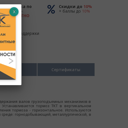
Доставка по
Скидки до
10%
России -
+ баллы до
10%
БЕСПЛАТНО
до ТК
Центр поддержки
и продаж
Размеры
Сертификаты
удержания валов грузоподъемных механизмов в
. Устанавливается тормоз ТКТ в вертикальном
ения тормоза - горизонтальное. Используются
 среде: горнодобывающей, металлургической, в