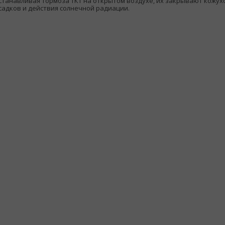
станавливая тормоза ТКТ на открытом воздухе, их закрывают кожу
садков и действия солнечной радиации.