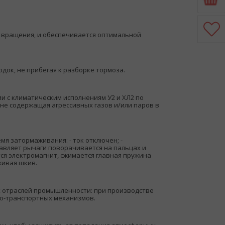
я вращения, и обеспечивается оптимальной
док, не прибегая к разборке тормоза.
и с климатическим исполнениям У2 и ХЛ2 по
, не содержащая агрессивных газов и/или паров в
емя затормаживания: - ток отключен; -
тавляет рычаги поворачивается на пальцах и
ся электромагнит, сжимается главная пружина
живая шкив.
 отраслей промышленности: при производстве
о-транспортных механизмов.