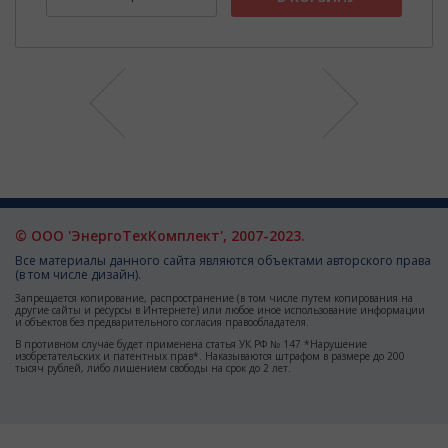
© ООО 'ЭнергоТехКомплект', 2007-2023.
Все материалы данного сайта являются объектами авторского права
(в том числе дизайн).
Запрещается копирование, распространение (в том числе путем копирования на
другие сайты и ресурсы в Интернете) или любое иное использование информации
и объектов без предварительного согласия правообладателя.
В противном случае будет применена статья УК РФ № 147 *Нарушение
изобретательских и патентных прав*. Наказываются штрафом в размере до 200
тысяч рублей, либо лишением свободы на срок до 2 лет.