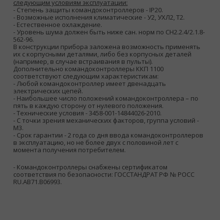
следующим условиям эксплуатации:
- Степень защиты командоконтроллеров - IP20.
- Возможные исполнения климатические - У2, УХЛ2, Т2.
- Естественное охлаждение.
- Уровень шума должен быть ниже сан. норм по СН2.2.4/2.1.8-
562-96.
В конструкции прибора заложена возможность применять
их с корпусными деталями, либо без корпусных деталей
(например, в случае встраивания в пульты).
Дополнительно командоконтроллеры ККП 1100
соответствуют следующим характеристикам:
- Любой командоконтроллер имеет двенадцать
электрических цепей.
- Наибольшее число положений командоконтроллера – по
пять в каждую сторону от нулевого положения.
- Технические условия - 3458-001-14844026-2010.
- С точки зрения механических факторов, группа условий -
М3.
- Срок гарантии - 2 года со дня ввода командоконтроллеров
в эксплуатацию, но не более двух с половиной лет с
момента получения потребителем.
- Командоконтроллеры снабжены сертификатом
соответствия по безопасности: ГОССТАНДРАТ РФ № РОСС
RU.AB71.B06993.