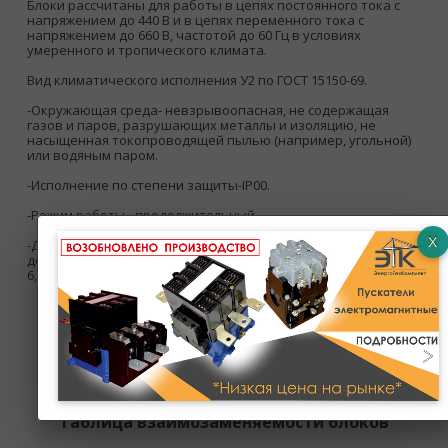
Блоки рассчитаны для работы в цепях постоянного тока с
напряжением до 440 В и в цепях переменного тока с
напряжением до 660 В, частотой до 60 Гц в условиях
умеренного и тропического климата.
Вид климатического исполнения У2 по ГОСТ 15150-69.
-Окружающая среда- невзрывоопасная, не содержащая
газов и паров, разрушающих металлы и изоляцию, не
насыщенная токопроводящей пылью (например, угольной)
или водяным паром.
-Исполнение по степени защиты-IP00.
-Режим работы - продолжительный.
-Длительная рассеиваемая мощность блоков при
0
допустимом перегреве резистивного материала в 350
С -
6,2 кВт.
Таблица взаимозаменяемости блоков