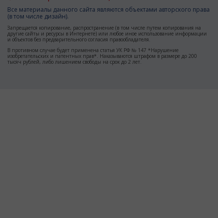
Все материалы данного сайта являются объектами авторского права
(в том числе дизайн).
Запрещается копирование, распространение (в том числе путем копирования на
другие сайты и ресурсы в Интернете) или любое иное использование информации
и объектов без предварительного согласия правообладателя.
В противном случае будет применена статья УК РФ № 147 *Нарушение
изобретательских и патентных прав*. Наказываются штрафом в размере до 200
тысяч рублей, либо лишением свободы на срок до 2 лет.