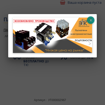
Ваша корзина пуста
ПАНЕЛЬ КРАНОВАЯ ПЗКБ
ПАНЕЛИ КРАНОВЫЕ
Панель крановая ПЗКБ
Изображения
Доставка по
Скидки до
10%
+
России -
баллы до
10%
БЕСПЛАТНО
до
ТК!
Артикул : УТ000002967