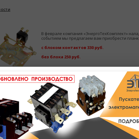
вости
В феврале компания «ЭнергоТехКомплект» нала
событием мы предлагаем вам приобрести планки
с блоком контактов 330 руб.
без блока 250 руб.