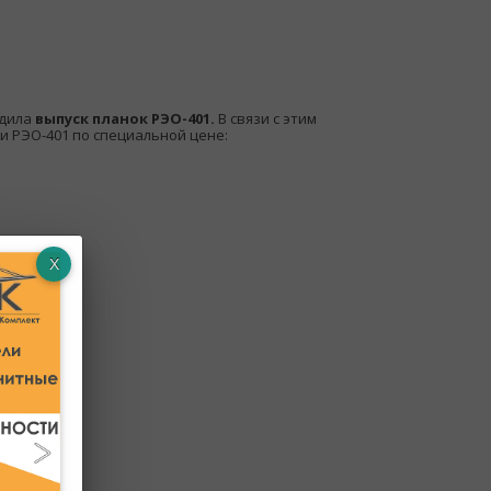
дила
выпуск
планок РЭО-401.
В связи с этим
 РЭО-401 по специальной цене: