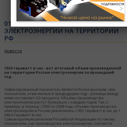
Ваша корзина пуста
01.12.2011 - ОБЗОР - РОСТ ОБЪЕМОВ
ЭЛЕКТРОЭНЕРГИИ НА ТЕРРИТОРИИ
РФ
Новости
1034 тераватт в час - вот итоговый объем произведенной
на территории России электроэнергии за прошедший
год.
Зафиксированный показатель является более высоким, чем
показатели, отмеченные в предыдущем году - разница между
ними составляет 4,3 процента. Объемы производства
электроэнергии растут буквально с каждым годом. Так, к
примеру, в период с 2005 по 2008 годы объемы производства
электроэнергии в России увеличились с 952 тераватт в час до 1
040,4 тераватт в час.
Самым крупным регионом Российской Федерации по такому
показателю, как производства электроэнергии, считается