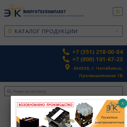
КАТАЛОГ ПРОДУКЦИИ
+7 (351) 218-00-84
+7 (800) 101-67-23
454038, г. Челябинск,
Промышленная 1В
top