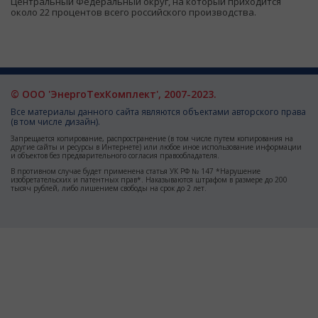
Центральный Федеральный округ, на который приходится
около 22 процентов всего российского производства.
© ООО 'ЭнергоТехКомплект', 2007-2023.
Все материалы данного сайта являются объектами авторского права
(в том числе дизайн).
Запрещается копирование, распространение (в том числе путем копирования на
другие сайты и ресурсы в Интернете) или любое иное использование информации
и объектов без предварительного согласия правообладателя.
В противном случае будет применена статья УК РФ № 147 *Нарушение
изобретательских и патентных прав*. Наказываются штрафом в размере до 200
тысяч рублей, либо лишением свободы на срок до 2 лет.