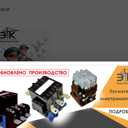
вости
ажаемые клиенты!
здравляем вас с Днем защитника Отечества!
елаем крепкого здоровья, мужества и успехов