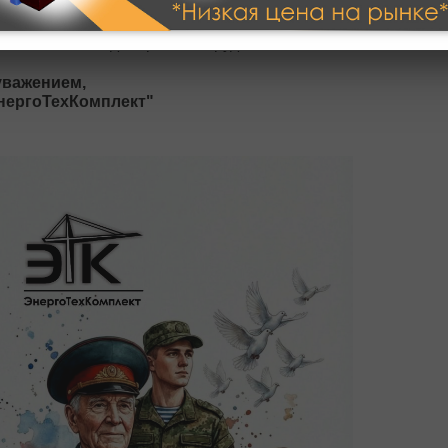
 всех начинаниях.
асибо за ваше доверие и сотрудничество!
уважением,
нергоТехКомплект"