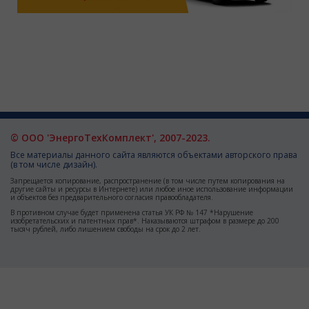
© ООО 'ЭнергоТехКомплект', 2007-2023.
Все материалы данного сайта являются объектами авторского права
(в том числе дизайн).
Запрещается копирование, распространение (в том числе путем копирования на
другие сайты и ресурсы в Интернете) или любое иное использование информации
и объектов без предварительного согласия правообладателя.
В противном случае будет применена статья УК РФ № 147 *Нарушение
изобретательских и патентных прав*. Наказываются штрафом в размере до 200
тысяч рублей, либо лишением свободы на срок до 2 лет.