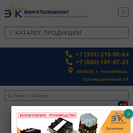
КАТАЛОГ ПРОДУКЦИИ
+7 (351) 218-00-84
+7 (800) 101-67-23
454038, г. Челябинск,
Промышленная 1В
top