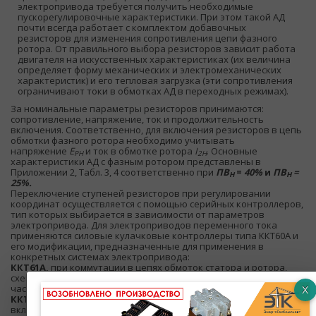
электропривода требуется получить необходимые
пускорегулировочные характеристики. При этом такой АД
почти всегда работает с комплектом добавочных
резисторов для изменения сопротивления цепи фазного
ротора. От правильного выбора резисторов зависит работа
двигателя на искусственных характеристиках (их величина
определяет форму механических и электромеханических
характеристик) и его тепловая загрузка (эти сопротивления
ограничивают токи в обмотках АД в переходных режимах).
За номинальные параметры резисторов принимаются:
сопротивление, напряжение, ток и продолжительность
включения. Соответственно, для включения резисторов в цепь
обмотки фазного ротора необходимо учитывать
напряжение
E
и ток в обмотке ротора
I
. Основные
РН
2Н
характеристики АД с фазным ротором представлены в
Приложении 2, Табл. 3, 4 соответственно при
ПВ
=
40%
и
ПВ
=
Н
Н
25%.
Переключение ступеней резисторов при регулировании
координат осуществляется с помощью серийных контроллеров,
тип которых выбирается в зависимости от параметров
электропривода. Для электроприводов переменного тока
применяются силовые кулачковые контроллеры типа ККТ60А и
его модификации, предназначенные для применения в
конкретных системах электропривода:
ККТ61А,
при коммутации в цепях обмоток статора и ротора,
схема включения контактов симметричная, регулирование
частоты вращения неустойчивое до 1:3;
ККТ68А,
при коммутации в цепи обмотки ротора, схема
включения контактов симметричная, регулирование частоты