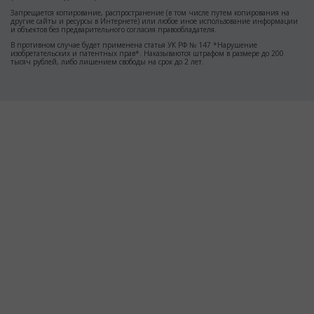
Запрещается копирование, распространение (в том числе путем копирования на
другие сайты и ресурсы в Интернете) или любое иное использование информации
и объектов без предварительного согласия правообладателя.
В противном случае будет применена статья УК РФ № 147 *Нарушение
изобретательских и патентных прав*. Наказываются штрафом в размере до 200
тысяч рублей, либо лишением свободы на срок до 2 лет.