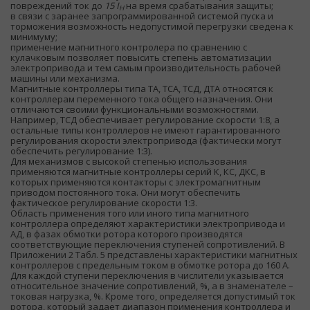
повреждений ток до
15 I
на время срабатывания защиты;
Н
в связи с заранее запрограммированной системой пуска и
торможения возможность недопустимой перегрузки сведена к
минимуму;
применение магнитного контролера по сравнению с
кулачковым позволяет повысить степень автоматизации
электропривода и тем самым производительность рабочей
машины или механизма.
Магнитные контроллеры типа ТА, ТСА, ТСД, ДТА относятся к
контроллерам переменного тока общего назначения. Они
отличаются своими функциональными возможностями.
Например, ТСД обеспечивает регулирование скорости 1:8, а
остальные типы контроллеров не имеют гарантированного
регулирования скорости электропривода (фактически могут
обеспечить регулирование 1:3).
Для механизмов с высокой степенью использования
применяются магнитные контроллеры серий К, КС, ДКС, в
которых применяются контакторы с электромагнитным
приводом постоянного тока. Они могут обеспечить
фактическое регулирование скорости 1:3.
Область применения того или иного типа магнитного
контроллера определяют характеристики электропривода и
АД, в фазах обмотки ротора которого производятся
соответствующие переключения ступеней сопротивлений. В
Приложении 2 Табл. 5 представлены характеристики магнитных
контроллеров с предельным током в обмотке ротора до 160 А.
Для каждой ступени переключения в числители указывается
относительное значение сопротивлений, %, а в знаменателе –
токовая нагрузка, %. Кроме того, определяется допустимый ток
ротора, который задает диапазон применения контроллера и