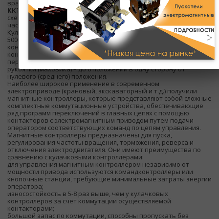
вращения неустойчивое до 1:2;
ККТ62А,
при коммутации в цепях обмоток ротора двух АД,
схема включения контактов симметричная, регулирование
частоты вращения неустойчивое до 1:3.
Кулачковые контроллеры используются при напряжениях до
500 В и мощности АД до 30 кВт. Они имеют до 12 силовых
контактов на номинальные токи до 63 А и маломощные
контакты для коммутации цепей управления. Управление
переключением осуществляется вручную, число позиций
рукоятки (маховика) – до 6 положений в одну сторону от
нулевого (среднего) положения.
Наиболее широкое применение в современном
электроприводе (крановый, экскаваторный и т.д.) получили
магнитные контроллеры, которые представляют собой сложные
комплектные коммутационные устройства, обеспечивающие
ряд программ переключений в главных цепях с помощью
контакторов с электромагнитным приводом путем подачи
оператором соответствующих команд по цепям управления.
Магнитные контроллеры предназначены для пуска,
регулирования частоты вращения, торможения, реверса и
отключения электродвигателя. Они имеют преимущества по
сравнению с кулачковыми контроллерами:
для управления магнитным контроллером независимо от
мощности привода используются командконтроллеры или
кнопочные станции, требующие минимальные затраты энергии
оператора;
износостойкость в 5-8 раз выше, чем у кулачковых
контроллеров за счет коммутации осуществляемой
контакторами;
большой запас по коммутации, способны пропускать без