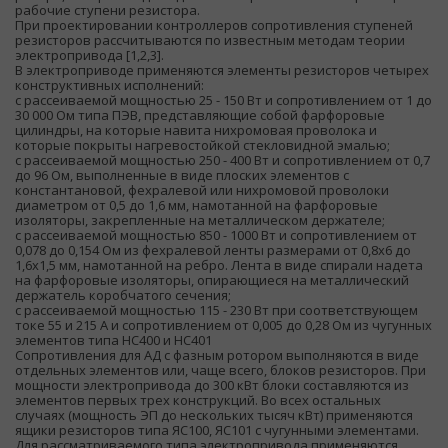
рабочие ступени резистора.
При проектировании контроллеров сопротивления ступеней
резисторов рассчитываются по известным методам теории
электропривода [1,2,3].
В электроприводе применяются элементы резисторов четырех
конструктивных исполнений:
с рассеиваемой мощностью 25 - 150 Вт и сопротивлением от 1 до
30 000 Ом типа ПЭВ, представляющие собой фарфоровые
цилиндры, на которые навита нихромовая проволока и
которые покрыты нагревостойкой стекловидной эмалью;
с рассеиваемой мощностью 250 - 400 Вт и сопротивлением от 0,7
до 96 Ом, выполненные в виде плоских элементов с
константановой, фехралевой или нихромовой проволоки
диаметром от 0,5 до 1,6 мм, намотанной на фарфоровые
изоляторы, закрепленные на металлическом держателе;
с рассеиваемой мощностью 850 - 1000 Вт и сопротивлением от
0,078 до 0,154 Ом из фехралевой ленты размерами от 0,8x6 до
1,6x1,5 мм, намотанной на ребро. Лента в виде спирали надета
на фарфоровые изоляторы, опирающиеся на металлический
держатель коробчатого сечения;
с рассеиваемой мощностью 115 - 230 Вт при соответствующем
токе 55 и 215 А и сопротивлением от 0,005 до 0,28 Ом из чугунных
элементов типа НС400 и НС401
Сопротивления для АД с фазным ротором выполняются в виде
отдельных элементов или, чаще всего, блоков резисторов. При
мощности электропривода до 300 кВт блоки составляются из
элементов первых трех конструкций. Во всех остальных
случаях (мощность ЭП до нескольких тысяч кВт) применяются
ящики резисторов типа ЯС100, ЯС101 с чугунными элементами.
Для рассматриваемого типа электропривода применяются