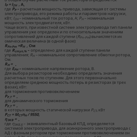
I
= I
,
А,
Р
2Н
где
P
–
расчетная мощность привода, зависящая от системы
Р
электропривода, его режима работы и параметров нагрузки,
кВт;
I
– номинальный ток ротора, А;
P
– номинальная
2Н
Н
мощность электродвигателя, кВт.
Чаще всего, при известной системе электропривода тип панели
управления уже определен и по относительным значениям
сопротивлений для каждой ступени (
R
) вычисляется их
Рn–Рm
омическая величина (в одной фазе):
R
=R
,
Ом
Рn-Pm
Н
где
R
–
определено для каждой ступени панели
cmyn,%
управления;
R
–
номинальное сопротивление обмотки ротора,
Н
Ом.
R
=
,
Н
где
E
–
номинальное напряжение ротора, В.
РН
Для выбора резисторов необходимо определить значения
расчетных токов по ступеням. Для этого первоначально
определяем среднюю мощность потерь в резисторах (в трех
фазах), кВт:
для торможения противовключением
Р
=
,
Р,Т
для динамического торможения
Р
=
,
Р,Т
в которых мощность статической нагрузки
Р
,
кВт
СТ
Р
= М
п
/ 9550,
СТ
СТ
H
η
=
,
ЭКВ
где
η
– эквивалентный базовый КПД, определяется
ЭКВ,Б
системой электропривода, для асинхронного электропривода с
АД с фазным ротором при торможении противовключением он