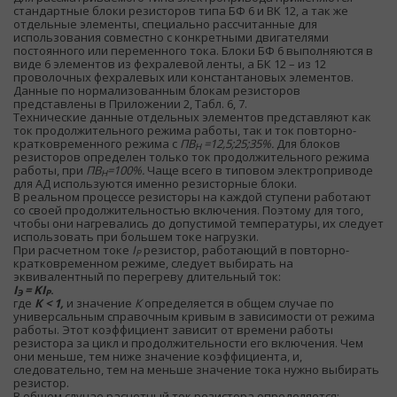
стандартные блоки резисторов типа БФ 6 и BK 12, а так же
отдельные элементы, специально рассчитанные для
использования совместно с конкретными двигателями
постоянного или переменного тока. Блоки БФ 6 выполняются в
виде 6 элементов из фехралевой ленты, а БК 12 – из 12
проволочных фехралевых или константановых элементов.
Данные по нормализованным блокам резисторов
представлены в Приложении 2, Табл. 6, 7.
Технические данные отдельных элементов представляют как
ток продолжительного режима работы, так и ток повторно-
кратковременного режима с
ПВ
=12,5;25;35%.
Для блоков
Н
резисторов определен только ток продолжительного режима
работы, при
ПВ
=100%.
Чаще всего в типовом электроприводе
Н
для АД используются именно резисторные блоки.
В реальном процессе резисторы на каждой ступени работают
со своей продолжительностью включения. Поэтому для того,
чтобы они нагревались до допустимой температуры, их следует
использовать при большем токе нагрузки.
При расчетном токе
I
резистор, работающий в повторно-
Р
кратковременном режиме, следует выбирать на
эквивалентный по перегреву длительный ток:
I
= KI
.
Э
Р
где
К < 1,
и значение
К
определяется в общем случае по
универсальным справочным кривым в зависимости от режима
работы. Этот коэффициент зависит от времени работы
резистора за цикл и продолжительности его включения. Чем
они меньше, тем ниже значение коэффициента, и,
следовательно, тем на меньше значение тока нужно выбирать
резистор.
В общем случае расчетный ток резистора определяется: