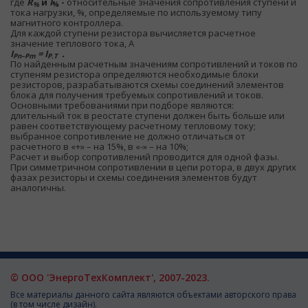
где
R
и
I
-
относительные значения сопротивления ступени и
%
%
тока нагрузки, %, определяемые по используемому типу
магнитного контроллера.
Для каждой ступени резистора вычисляется расчетное
значение теплового тока, А
I
= I
.
Рn–Pm
P.T
По найденным расчетным значениям сопротивлений и токов по
ступеням резистора определяются необходимые блоки
резисторов, разрабатываются схемы соединений элементов
блока для получения требуемых сопротивлений и токов.
Основными требованиями при подборе являются:
длительный ток в реостате ступени должен быть больше или
равен соответствующему расчетному тепловому току;
выбранное сопротивление не должно отличаться от
расчетного в «+» – на 15%, в «-» – на 10%;
Расчет и выбор сопротивлений проводится для одной фазы.
При симметричном сопротивлении в цепи ротора, в двух других
фазах резисторы и схемы соединения элементов будут
аналогичны.
© ООО 'ЭнергоТехКомплект', 2007-2023.
Все материалы данного сайта являются объектами авторского права
(в том числе дизайн).