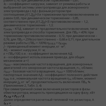
равен 0,76, при динамическом торможении – 0,81;
k
– коэффициент нагрузки, зависит от режима работы и
Т
выбранной системы электропривода для асинхронного
электропривода с АД с фазным ротором при
соотношении
J/(1,2J
)>5
и торможении противовключением он
Д
равен 0,65, при динамическом торможении – 0,85,
соответственно при
J/(1,2J
)<5
: противовключение – 1,2,
Д
динамическое торможение – 1,3;
η
– КПД, зависит от продолжительности включения, типа
ЭКВN
электропривода и способа торможения. Для
ПВ
= 40%:
при
Н
торможении противовключением – 0,72, при динамическом –
0,76; для
ПВ
= 25%
соответственно – 0,68 и 0,71; при длительном
Н
режиме работы (
ПВ
= 100%
) η
= η
.
Н
ЄКВ,Б
ЄКВN
2
J
– приведенный момент инерции, кг · м
;
М
– момент нагрузки, Н · м;
С
ɛ = ПВ
/100,
о.е. - коэффициент включения АД;
Н
а – коэффициент использования привода, для общих
механизмов а
=1
;
n
– максимальная частота вращения, для асинхронных
MAX
двигателей это синхронная частота вращения, n
, об/мин;
1
n
– базовая частота вращения,
n
= 1000
об/мин;
БАЗ
БАЗ
паспортные значения АД – коэффициент полезного действия
η
,
о.е., номинальная частота вращения η
,
об/мин, момент
ДВ
Н
2
инерции
J
, кг · м
, продолжительность включения
ПВ
,
%
Д
Н
(Приложение 2, Табл. 3, 4)
При симметричной схеме включения резисторов в фазы
обмотки ротора, мощность приходящаяся на одну фазу, кВт
Р
= P
/ 3.
Р,Тф
Р,Т
Далее определяется расчетный тепловой ток резистора, А
I
=
Р,Т