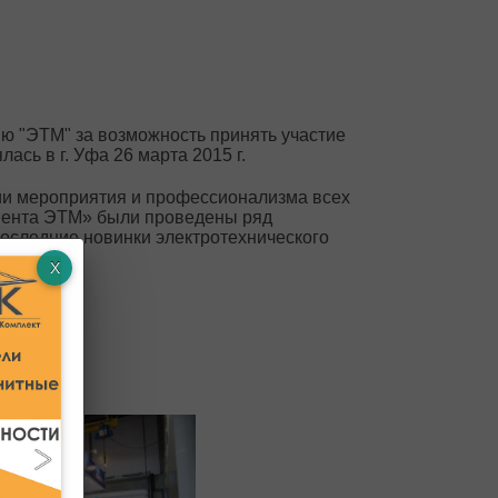
 "ЭТМ" за возможность принять участие
ась в г. Уфа 26 марта 2015 г.
ии мероприятия и профессионализма всех
лиента ЭТМ» были проведены ряд
оследние новинки электротехнического