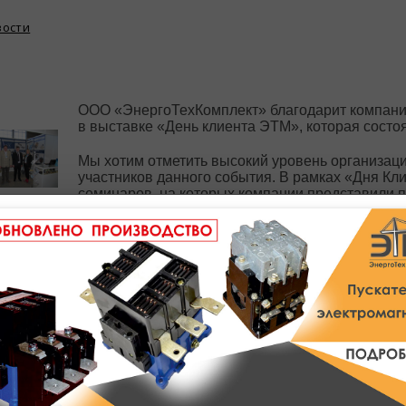
вости
ООО «ЭнергоТехКомплект» благодарит компанию
в выставке «День клиента ЭТМ», которая состоял
Мы хотим отметить высокий уровень организац
участников данного события. В рамках «Дня К
семинаров, на которых компании представили п
рынка.