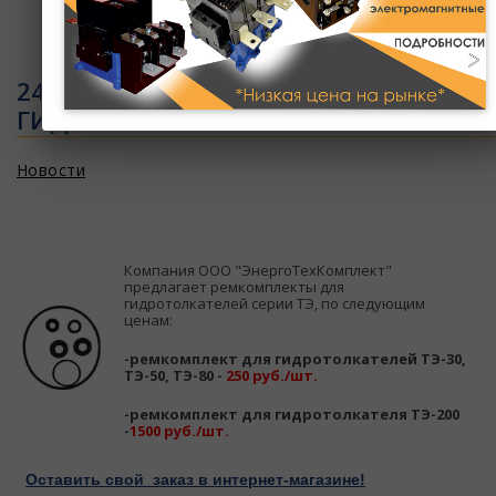
Ваша корзина пуста
24.04.2014 - РЕМКОМПЛЕКТЫ ДЛЯ
ГИДРОТОЛКАТЕЛЕЙ!
Новости
Компания ООО "ЭнергоТехКомплект"
предлагает ремкомплекты для
гидротолкателей серии ТЭ, по следующим
ценам:
-ремкомплект для гидротолкателей ТЭ-30,
ТЭ-50, ТЭ-80 -
250 руб./шт.
-ремкомплект для гидротолкателя ТЭ-200
-
1500 руб./шт.
Оставить свой заказ в интернет-магазине!