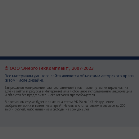
© ООО 'ЭнергоТехКомплект', 2007-2023.
Все материалы данного сайта являются объектами авторского права
(в том числе дизайн).
Запрещается копирование, распространение (в том числе путем копирования на
другие сайты и ресурсы в Интернете) или любое иное использование информации
и объектов без предварительного согласия правообладателя.
В противном случае будет применена статья УК РФ № 147 *Нарушение
изобретательских и патентных прав*. Наказываются штрафом в размере до 200
тысяч рублей, либо лишением свободы на срок до 2 лет.