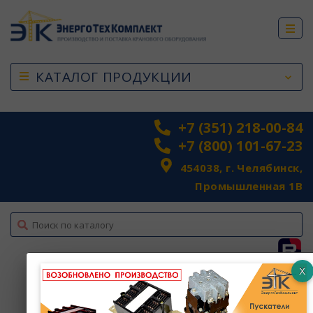
КАТАЛОГ ПРОДУКЦИИ
+7 (351) 218-00-84
+7 (800) 101-67-23
454038, г. Челябинск,
Промышленная 1В
top