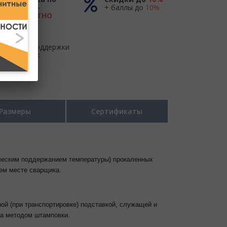
России -
+ баллы до
10%
БЕСПЛАТНО
до ТК
Центр поддержки
и продаж
Размеры
Сертификаты
ическим поддержанием температуры) прокаленных
ем месте сварщика.
ой (при транспортировке) подставкой, служащей и
на методом штамповки.