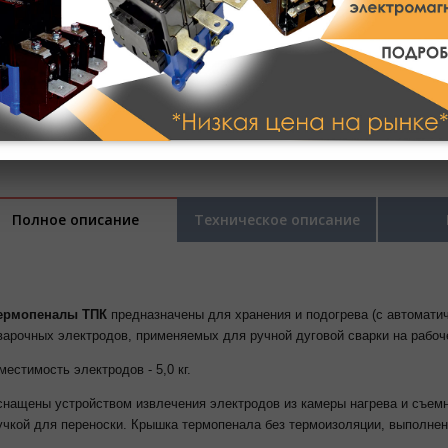
Полное описание
Техническое описание
ермопеналы ТПК
предназначены для хранения и подогрева (с автомат
варочных электродов, применяемых для ручной дуговой сварки на рабоч
местимость электродов - 5,0 кг.
снащены устройством извлечения электродов из камеры нагрева и съемн
учкой для переноски. Крышка термопенала без термоизоляции, выполне