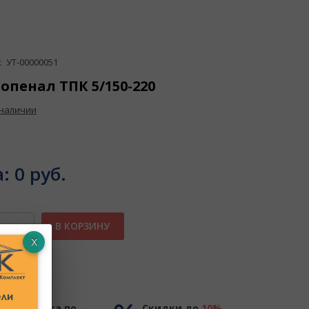
 УТ-00000051
опенал ТПК 5/150-220
 наличии
а:
0 руб.
В КОРЗИНУ
ное
Доставка по
Скидки до
10%