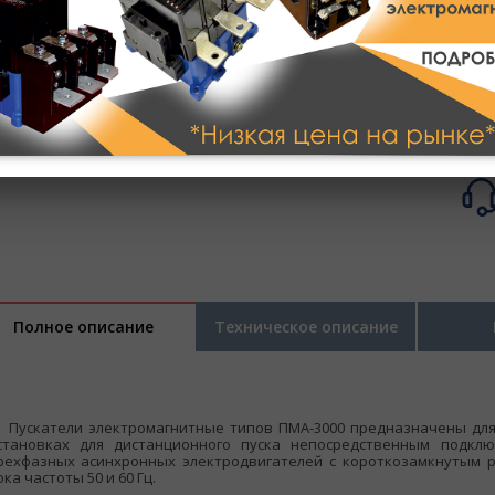
Полное описание
Техническое описание
ускатели электромагнитные типов ПМА-3000 предназначены для
становках для дистанционного пуска непосредственным подклю
рехфазных асинхронных электродвигателей с короткозамкнутым 
ока частоты 50 и 60 Гц.