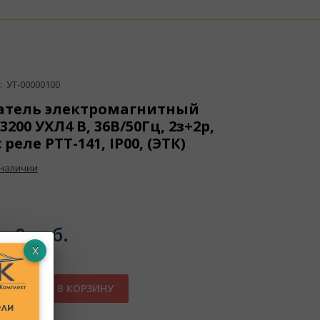
 УТ-00000100
атель электромагнитный
200 УХЛ4 В, 36В/50Гц, 2з+2р,
с реле РТТ-141, IP00, (ЭТК)
 наличии
а:
0 руб.
В КОРЗИНУ
ное