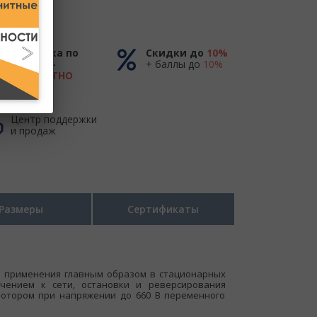
Доставка по
Скидки до
10%
России -
+ баллы до
10%
БЕСПЛАТНО
до ТК
Центр поддержки
и продаж
Размеры
Сертификаты
 применения главным образом в стационарных
чением к сети, остановки и реверсирования
ротором при напряжении до 660 В переменного