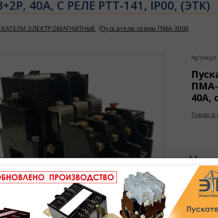
+2Р, 40А, С РЕЛЕ РТТ-141, IP00, (ЭТК)
СКАТЕЛИ ЭЛЕКТРОМАГНИТНЫЕ
Пускатели серии ПМА-3000
Артикул :
Пуск
ПМА-3
40А, 
Товар в
Цен
В избран