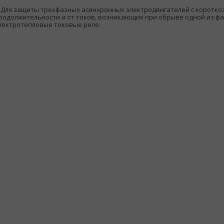
ля защиты трехфазных асинхронных электродвигателей с короткоз
родолжительности и от токов, возникающих при обрыве одной из ф
лектротепловые токовые реле.