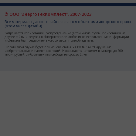
© ООО 'ЭнергоТехКомплект', 2007-2023.
Все материалы данного сайта являются объектами авторского права
(в том числе дизайн).
Запрещается копирование, распространение (в том числе путем копирования на
другие сайты и ресурсы в Интернете) или любое иное использование информации
и объектов без предварительного согласия правообладателя.
В противном случае будет применена статья УК РФ № 147 *Нарушение
изобретательских и патентных прав*. Наказываются штрафом в размере до 200
тысяч рублей, либо лишением свободы на срок до 2 лет.