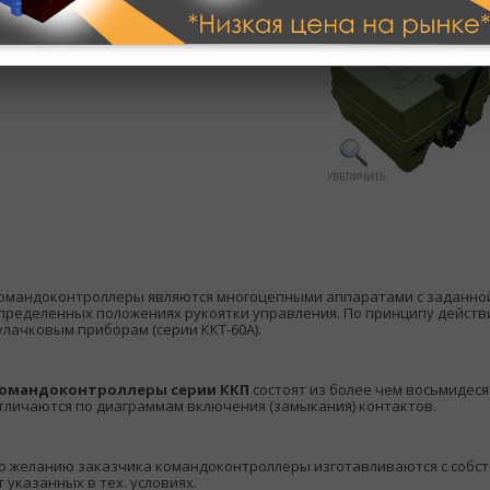
омандоконтроллеры являются многоцепными аппаратами с заданной
пределенных положениях рукоятки управления. По принципу действ
улачковым приборам (серии ККТ-60А).
омандоконтроллеры серии ККП
состоят из более чем восьмидеся
тличаются по диаграммам включения (замыкания) контактов.
о желанию заказчика командоконтроллеры изготавливаются с собс
т указанных в тех. условиях.