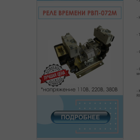
-
-
-
-
-
м
-
R