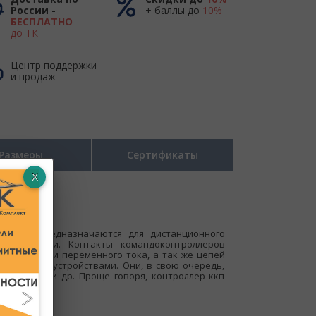
России -
+ баллы до
10%
БЕСПЛАТНО
до ТК
Центр поддержки
и продаж
Размеры
Сертификаты
ия. Они предназначаются для дистанционного
оприводами. Контакты командоконтроллеров
оянного или переменного тока, а так же цепей
бными им устройствами. Они, в свою очередь,
ановками и др. Проще говоря, контроллер ккп