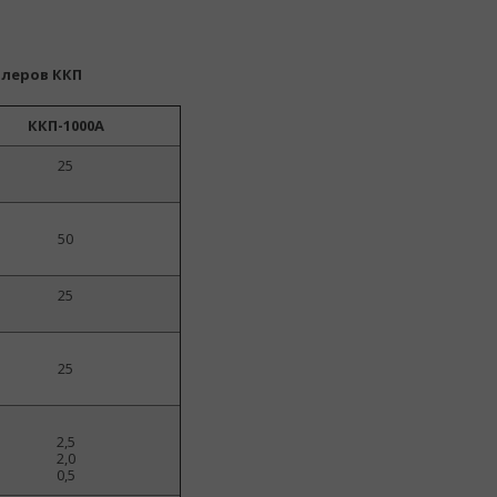
леров ККП
ККП-1000А
25
50
25
25
2,5
2,0
0,5