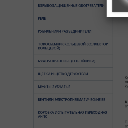
ВЗРЫВОЗАЩИЩЕННЫЕ ОБОГРЕВАТЕЛИ
РЕЛЕ
РУБИЛЬНИКИ РАЗЪЕДИНИТЕЛИ
ТОКОСЪЕМНИК КОЛЬЦЕВОЙ (КОЛЛЕКТОР
КОЛЬЦЕВОЙ)
БУФЕРА КРАНОВЫЕ (ОТБОЙНИКИ)
ЩЕТКИ И ЩЕТКОДЕРЖАТЕЛИ
К
о
к
МУФТЫ ЗУБЧАТЫЕ
ВЕНТИЛИ ЭЛЕКТРОПНЕВМАТИЧЕСКИЕ ВВ
К
о
КОРОБКА ИСПЫТАТЕЛЬНАЯ ПЕРЕХОДНАЯ
АНПК
П
о