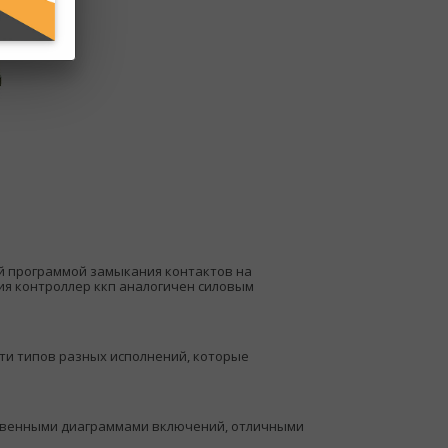
 программой замыкания контактов на
ия контроллер ккп аналогичен силовым
ти типов разных исполнений, которые
твенными диаграммами включений, отличными