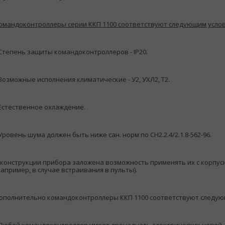
омандоконтроллеры серии ККП 1100 соответствуют следующим услов
 Степень защиты командоконтроллеров - IP20.
 Возможные исполнения климатические - У2, УХЛ2, Т2.
 Естественное охлаждение.
 Уровень шума должен быть ниже сан. норм по СН2.2.4/2.1.8-562-96.
 конструкции прибора заложена возможность применять их с корпус
например, в случае встраивания в пульты).
ополнительно командоконтроллеры ККП 1100 соответствуют следую