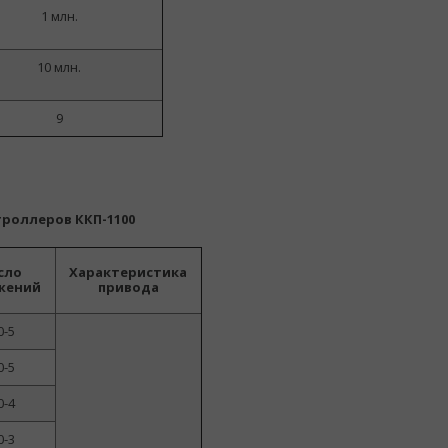
1 млн.
10 млн.
9
роллеров ККП-1100
сло
Характеристика
жений
привода
0-5
0-5
0-4
0-3