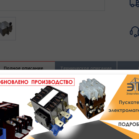
Полное описание
Техническое описание
омандоконтроллеры
являются аппаратами ручного управлен
правления крановыми и другими автоматизированными электр
ассчитаны на коммутацию цепей катушек контакторов и реле пост
правления преобразователями, тиристорными регуляторами и подо
лияют на скорость перемещения крана, работу с грейферными уст
лияет на изменение мощности крана.