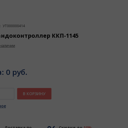
 УТ000000414
ндоконтроллер ККП-1145
 наличии
а:
0 руб.
В КОРЗИНУ
ное
Доставка по
Скидки до
10%