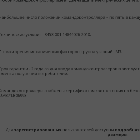
 Любой командоконтроллер имеет двенадцать электрических цепей.
 Наибольшее число положений командоконтроллера – по пять в кажд
 Технические условия - 3458-001-14844026-2010.
 С точки зрения механических факторов, группа условий - М3.
 Срок гарантии - 2 года со дня ввода командоконтроллеров в эксплуат
омента получения потребителем.
 Командоконтроллеры снабжены сертификатом соответствия по без
U.AB71.B06993.
Для
зарегистрированных
пользователей доступны
подробная
размеры
.