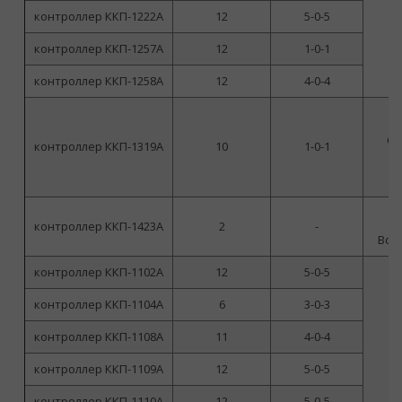
г
контроллер ККП-1222А
12
5-0-5
ф
п
контроллер ККП-1257А
12
1-0-1
контроллер ККП-1258А
12
4-0-4
но
Са
контроллер ККП-1319А
10
1-0-1
р
п
контроллер ККП-1423А
2
-
но
Вст
контроллер ККП-1102А
12
5-0-5
контроллер ККП-1104А
6
3-0-3
контроллер ККП-1108А
11
4-0-4
контроллер ККП-1109А
12
5-0-5
контроллер ККП-1110А
12
5-0-5