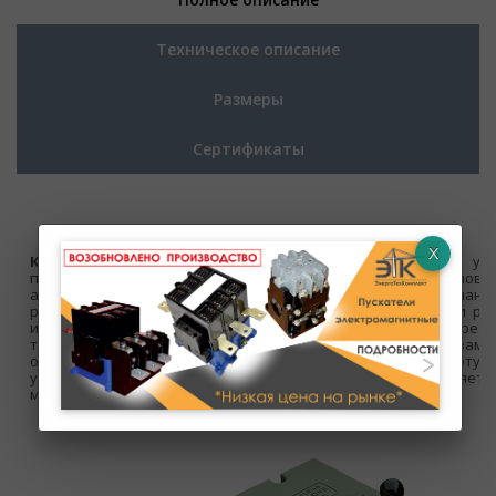
Техническое описание
Размеры
Сертификаты
Командоконтроллеры
являются аппаратами ручного уп
предназначаются для дистанционного управления кранов
автоматизированными электроприводами. Контакты команд
рассчитаны на коммутацию цепей катушек контакторов и рел
или переменного тока, а так же цепей управления преоб
тиристорными регуляторами и подобными им устройствами
очередь, влияют на скорость перемещения крана, работу 
установками и др. Проще говоря, контроллер ккп влияет
мощности крана.