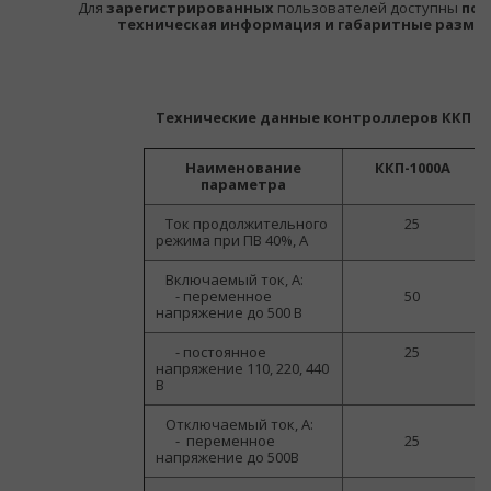
Для
зарегистрированных
пользователей доступны
под
техническая информация и габаритные разме
Технические данные контроллеров ККП
Наименование
ККП-1000А
параметра
Ток продолжительного
25
режима при ПВ 40%, А
Включаемый ток, А:
-
переменное
50
напряжение до 500 В
- постоянное
25
напряжение 110, 220, 440
В
Отключаемый ток, А:
-
переменное
25
напряжение до 500В