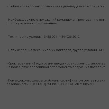
- Любой командоконтроллер имеет двенадцать электрических ц
- Наибольшее число положений командоконтроллера – по пять 
сторону от нулевого положения.
- Технические условия - 3458-001-14844026-2010.
- С точки зрения механических факторов, группа условий - М3.
- Срок гарантии - 2 года со дня ввода командоконтроллеров в эк
не более двух с половиной лет с момента получения потребите
- Командоконтроллеры снабжены сертификатом соответствия п
безопасности: ГОССТАНДРАТ РФ № РОСС RU.AB71.B06993.