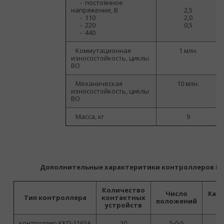
-
постоянное
напряжение, В
2,5
-
110
2,0
-
220
0,5
-
440
Коммутационная
1 млн.
износостойкость, циклы
ВО
Механическая
10 млн.
износостойкость, циклы
ВО
Масса, кг
9
Дополнительные характеритики контроллеров КК
Количество
Число
Хар
Тип контроллера
контактных
положений
устройств
контроллер ККП-1163А
10
5-0-5