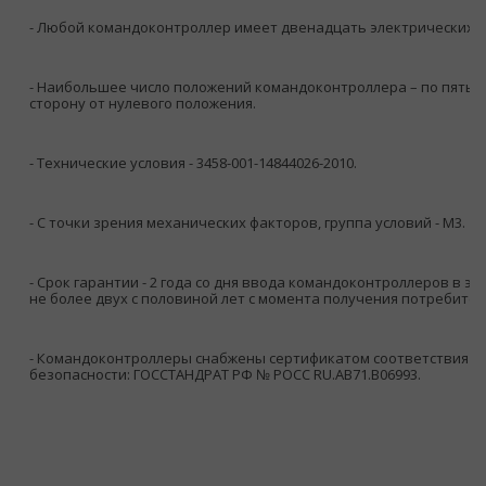
- Любой командоконтроллер имеет двенадцать электрических ц
- Наибольшее число положений командоконтроллера – по пять 
сторону от нулевого положения.
- Технические условия - 3458-001-14844026-2010.
- С точки зрения механических факторов, группа условий - М3.
- Срок гарантии - 2 года со дня ввода командоконтроллеров в эк
не более двух с половиной лет с момента получения потребите
- Командоконтроллеры снабжены сертификатом соответствия п
безопасности: ГОССТАНДРАТ РФ № РОСС RU.AB71.B06993.