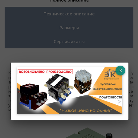
Техническое описание
Размеры
Сертификаты
Командоконтроллеры
являются аппаратами ручного уп
предназначаются для дистанционного управления кранов
автоматизированными электроприводами. Контакты команд
рассчитаны на коммутацию цепей катушек контакторов и рел
или переменного тока, а так же цепей управления преоб
тиристорными регуляторами и подобными им устройствами
очередь, влияют на скорость перемещения крана, работу 
установками и др. Проще говоря, контроллер ккп влияет
мощности крана.