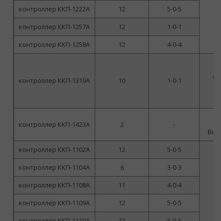
г
контроллер ККП-1222А
12
5-0-5
ф
п
контроллер ККП-1257А
12
1-0-1
контроллер ККП-1258А
12
4-0-4
но
Са
контроллер ККП-1319А
10
1-0-1
р
п
контроллер ККП-1423А
2
-
но
Вст
контроллер ККП-1102А
12
5-0-5
контроллер ККП-1104А
6
3-0-3
контроллер ККП-1108А
11
4-0-4
контроллер ККП-1109А
12
5-0-5
контроллер ККП-1110А
12
5-0-5