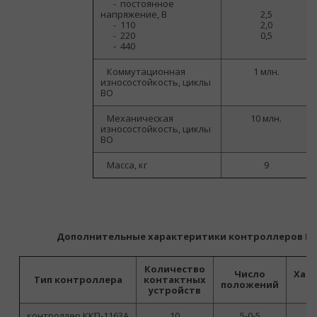
-
постоянное
напряжение, В
2,5
-
110
2,0
-
220
0,5
-
440
Коммутационная
1 млн.
износостойкость, циклы
ВО
Механическая
10 млн.
износостойкость, циклы
ВО
Масса, кг
9
Дополнительные характеритики контроллеров КК
Количество
Число
Хар
Тип контроллера
контактных
положений
устройств
контроллер ККП-1163А
10
5-0-5