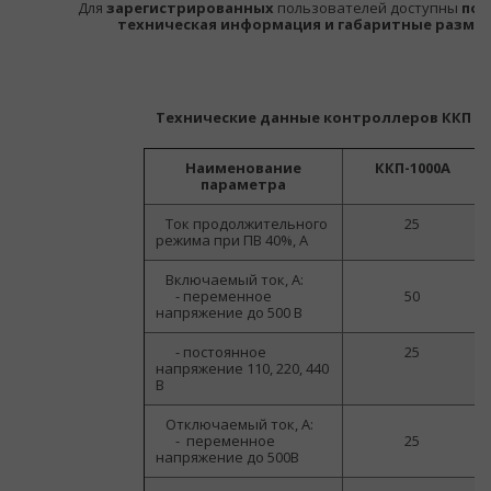
Для
зарегистрированных
пользователей доступны
под
техническая информация и габаритные разме
Технические данные контроллеров ККП
Наименование
ККП-1000А
параметра
Ток продолжительного
25
режима при ПВ 40%, А
Включаемый ток, А:
-
переменное
50
напряжение до 500 В
- постоянное
25
напряжение 110, 220, 440
В
Отключаемый ток, А:
-
переменное
25
напряжение до 500В