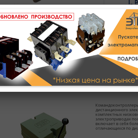
Полное описание
Техническое описание
Командоконтроллеры
дистанционного эле
комплектных низков
электроприводах пос
включает в себя бол
отличающихся по ди