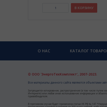
НУ
В КОРЗИНУ
О НАС
КАТАЛОГ ТОВАРО
© ООО 'ЭнергоТехКомплект', 2007-2023.
Все материалы данного сайта являются объектами авто
Запрещается копирование, распространение (в том числе путем ко
Интернете) или любое иное использование информации и объектов
правообладателя.
В противном случае будет применена статья УК РФ № 147 *Наруше
Наказываются штрафом в размере до 200 тысяч рублей, либо лишен