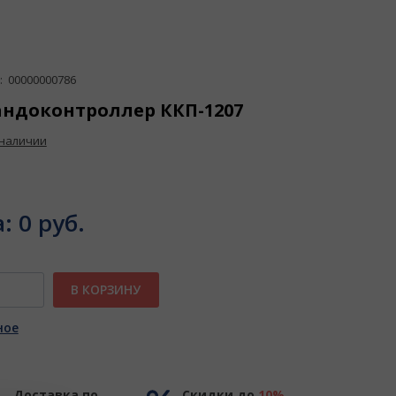
 00000000786
ндоконтроллер ККП-1207
 наличии
а:
0 руб.
В КОРЗИНУ
ное
Доставка по
Скидки до
10%