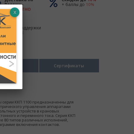
России -
+ баллы до
10%
БЕСПЛАТНО
до ТК
Центр поддержки
и продаж
Размеры
Сертификаты
 серии ККП 1100 предназначенны для
ктрического управления аппаратами
ольтных устройств в крановых
тонного и перемнного тока. Серия ККП
ее 80 типов различных исполнений,
аграмме включения контактов.