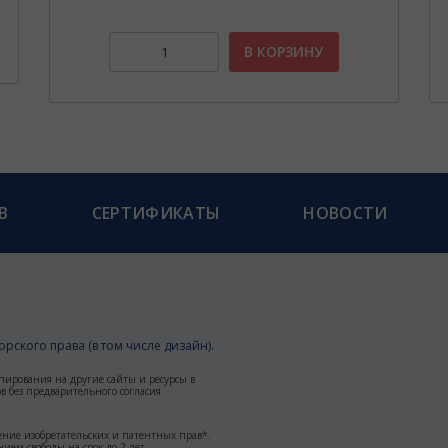
В КОРЗИНУ
В
СЕРТИФИКАТЫ
НОВОСТИ
рского права (в том числе дизайн).
пирования на другие сайты и ресурсы в
 без предварительного согласия
ние изобретательских и патентных прав*.
ием свободы на срок до 2 лет.