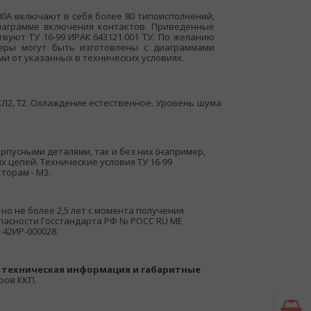
0А включают в себя более 80 типоисполнений,
иаграмме включения контактов. Приведенные
вуют ТУ 16-99 ИРАК.643121.001 ТУ. По желанию
леры могут быть изготовлены с диаграммами
и от указанных в технических условиях.
ХЛ2, Т2 .Охлаждение естественное. Уровень шума
рпусными деталями, так и без них (например,
х цепей. Технические условия ТУ 16-99
торам - М3.
 но не более 2,5 лет с момента получения
пасности Госстандарта РФ № РОСС RU МЕ
 42ИР-000028.
 техническая информация и габаритные
ов ККП.