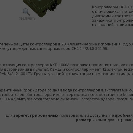
Контроллеры ККП-100
отличающихся по д
диаграммы соответст
заказчика контрол
включений, отличным
тепень защиты контроллеров IP20. Климатические исполнения: У2, У
иже утвержденных санитарных норм СН2.2.4/2.1.8-562-96.
онструкция контроллеров ККП-1000А позволяет применять их как с ко
ля встраивания в пульты). Каждый контроллер имеет 12 электрически
РАК.643121.001 ТУ. Группа условий эксплуатации по механическим фак
арантийный срок - 2 года со дня ввода контроллеров в эксплуатацию,
отребителем.
Контроллеры имеют сертификат соответствия по безо
0.Н00247, выпускаются согласно лицензии Госгортехнадзора России №
Для
зарегестрированных
пользователей доступны
подробная
размеры
командоконтроллер