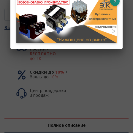
В КОРЗИНУ
В избранное
Доставка по
России -
БЕСПЛАТНО
до ТК
Скидки до
10%
+
баллы до
10%
Центр поддержки
и продаж
Полное описание