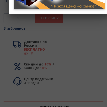
Цена:
0 руб.
В КОРЗИНУ
В избранное
Доставка по
России -
БЕСПЛАТНО
до ТК
Скидки до
10%
+
баллы до
10%
Центр поддержки
и продаж
Полное описание