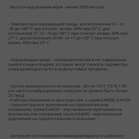
- Высота над уровнем моря - менее 2000 метров.
- Температура окружающей среды: для исполнения У2 - от
-45 до +40° С при относит. влажн. 80% при 20° С; для
исполнения Т2 - от -10 до +45° С при относит. влажн. 90% при
27° С; для исполнения УХЛ4 - от +1 до +35° С при относит.
влажн. 65% при 20° С.
- Окружающая среда – невзрывоопасная и не содержащая
пыли в концентрациях, которые могут снижать параметры
командоаппаратов КА в недопустимых пределах.
- Группа механического исполнения - М3 по ГОСТ 17516.1-90
(но частота вибрационных нагрузок не должна быть более
25 Герц).
- Рабочее положение в пространстве: у серий КА4000, КА4100
– горизонтальное (крепление на горизонтальном
основании); серии КА4200 – вертикальное (крепление на
вертикальном основании); серии КА4600 – вертикальное
(крепление на горизонтальном основании).
- Допускается отклонение командоаппарата от рабочего