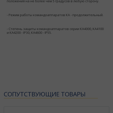
положения на не более чем 5 градусов в любую сторону.
- Режим работы командоаппаратов КА - продолжительный.
- Степень защиты командоаппаратов серии КА4000, КА4100
и КА4200 - IР30, КА4600 - IР55.
CОПУТСТВУЮЩИЕ ТОВАРЫ