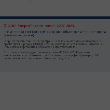
© ООО 'ЭнергоТехКомплект', 2007-2023.
Все материалы данного сайта являются объектами авторского права
(в том числе дизайн).
Запрещается копирование, распространение (в том числе путем копирования на
другие сайты и ресурсы в Интернете) или любое иное использование информации
и объектов без предварительного согласия правообладателя.
В противном случае будет применена статья УК РФ № 147 *Нарушение
изобретательских и патентных прав*. Наказываются штрафом в размере до 200
тысяч рублей, либо лишением свободы на срок до 2 лет.