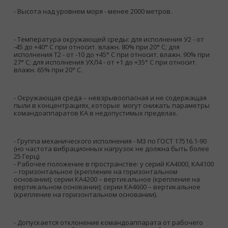
- Высота над уровнем моря - менее 2000 метров.
- Температура окружающей среды: для исполнения У2 - от
-45 до +40° С при относит. влажн. 80% при 20° С; для
исполнения Т2 - от -10 до +45° С при относит. влажн. 90% при
27° С; для исполнения УХЛ4 - от +1 до +35° С при относит.
влажн. 65% при 20° С.
- Окружающая среда – невзрывоопасная и не содержащая
пыли в концентрациях, которые могут снижать параметры
командоаппаратов КА в недопустимых пределах.
- Группа механического исполнения - М3 по ГОСТ 17516.1-90
(но частота вибрационных нагрузок не должна быть более
25 Герц).
- Рабочее положение в пространстве: у серий КА4000, КА4100
– горизонтальное (крепление на горизонтальном
основании); серии КА4200 – вертикальное (крепление на
вертикальном основании); серии КА4600 – вертикальное
(крепление на горизонтальном основании).
- Допускается отклонение командоаппарата от рабочего