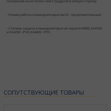
положения на не более чем 5 градусов в любую сторону.
- Режим работы командоаппаратов КА - продолжительный.
- Степень защиты командоаппаратов серии КА4000, КА4100
и КА4200 - IР30, КА4600 - IР55.
CОПУТСТВУЮЩИЕ ТОВАРЫ