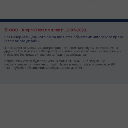
© ООО 'ЭнергоТехКомплект', 2007-2023.
Все материалы данного сайта являются объектами авторского права
(в том числе дизайн).
Запрещается копирование, распространение (в том числе путем копирования на
другие сайты и ресурсы в Интернете) или любое иное использование информации
и объектов без предварительного согласия правообладателя.
В противном случае будет применена статья УК РФ № 147 *Нарушение
изобретательских и патентных прав*. Наказываются штрафом в размере до 200
тысяч рублей, либо лишением свободы на срок до 2 лет.