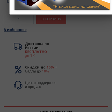
Цена:
0 руб.
В КОРЗИНУ
В избранное
Доставка по
России -
БЕСПЛАТНО
до ТК
Скидки до
10%
+
баллы до
10%
Центр поддержки
и продаж
Полное описание