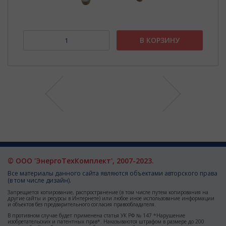
В КОРЗИНУ
© ООО 'ЭнергоТехКомплект', 2007-2023.
Все материалы данного сайта являются объектами авторского права
(в том числе дизайн).
Запрещается копирование, распространение (в том числе путем копирования на
другие сайты и ресурсы в Интернете) или любое иное использование информации
и объектов без предварительного согласия правообладателя.
В противном случае будет применена статья УК РФ № 147 *Нарушение
изобретательских и патентных прав*. Наказываются штрафом в размере до 200