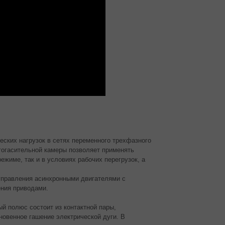
ских нагрузок в сетях переменного трехфазного
угогасительной камеры позволяет применять
жиме, так и в условиях рабочих перегрузок, а
 управления асинхронными двигателями с
ения приводами.
й полюс состоит из контактной пары,
овенное гашение электрической дуги. В