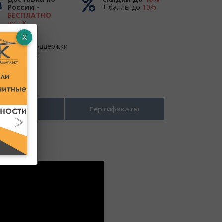
России -
+ баллы до
10%
БЕСПЛАТНО
до ТК
Центр поддержки
и продаж
Размеры
Сертификаты