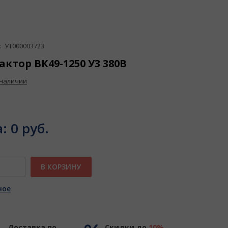
 УТ000003723
актор ВК49-1250 У3 380В
 наличии
а:
0 руб.
В КОРЗИНУ
ное
Доставка по
Скидки до
10%