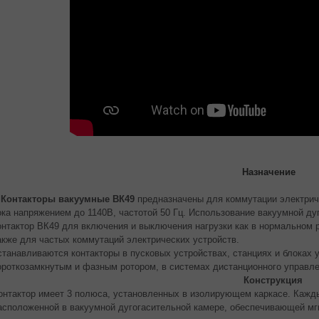
Назначение
Контакторы вакуумные ВК49
предназначены для коммутации электриче
ока напряжением до 1140В, частотой 50 Гц. Использование вакуумной д
онтактор ВК49 для включения и выключения нагрузки как в нормальном ре
акже для частых коммутаций электрических устройств.
станавливаются контакторы в пусковых устройствах, станциях и блоках
ороткозамкнутым и фазным ротором, в системах дистанционного управл
Конструкция
онтактор имеет 3 полюса, установленных в изолирующем каркасе. Кажды
асположенной в вакуумной дугогасительной камере, обеспечивающей мгн