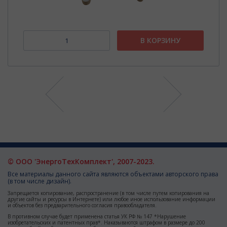
В КОРЗИНУ
© ООО 'ЭнергоТехКомплект', 2007-2023.
Все материалы данного сайта являются объектами авторского права
(в том числе дизайн).
Запрещается копирование, распространение (в том числе путем копирования на
другие сайты и ресурсы в Интернете) или любое иное использование информации
и объектов без предварительного согласия правообладателя.
В противном случае будет применена статья УК РФ № 147 *Нарушение
изобретательских и патентных прав*. Наказываются штрафом в размере до 200