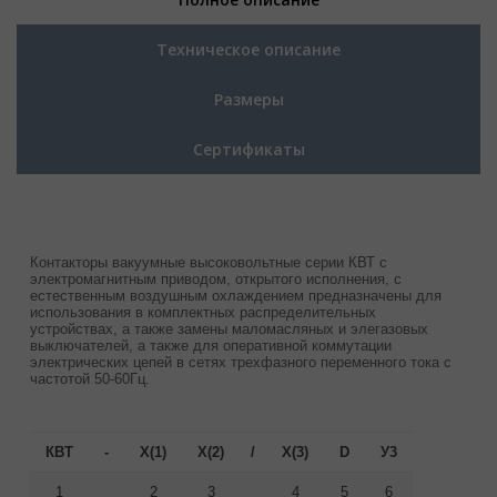
Техническое описание
Размеры
Сертификаты
Контакторы вакуумные высоковольтные серии КВТ с
электромагнитным приводом, открытого исполнения, с
естественным воздушным охлаждением предназначены для
использования в комплектных распределительных
устройствах, а также замены маломасляных и элегазовых
выключателей, а также для оперативной коммутации
электрических цепей в сетях трехфазного переменного тока с
частотой 50-60Гц.
КВТ
-
Х(1)
Х(2)
/
Х(3)
D
У3
1
2
3
4
5
6