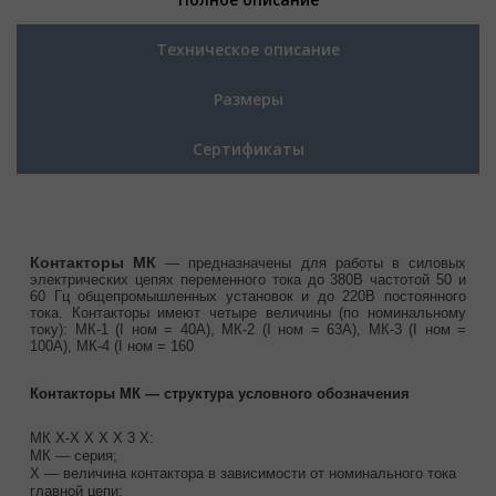
Техническое описание
Размеры
Сертификаты
Контакторы МК
— предназначены для работы в силовых
электрических цепях переменного тока до 380В частотой 50 и
60 Гц общепромышленных установок и до 220В постоянного
тока. Контакторы имеют четыре величины (по номинальному
току): МК-1 (I ном = 40А), МК-2 (I ном = 63А), МК-3 (I ном =
100А), МК-4 (I ном = 160
Контакторы МК — структура условного обозначения
МК Х-Х Х Х Х 3 Х:
МК — серия;
Х — величина контактора в зависимости от номинального тока
главной цепи: