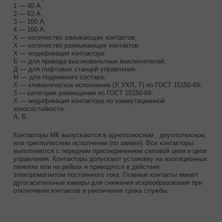
1 — 40 А,
2 — 63 А,
3 — 100 А,
4 — 160 А;
Х — количество замыкающих контактов;
Х — количество размыкающих контактов;
Х — модификация контактора:
Б — для привода высоковольтных выключателей,
Д — для лифтовых станций управления,
М — для подвижного состава;
Х — климатическое исполнение (У, УХЛ, Т) по ГОСТ 15150-69;
3 — категория размещения по ГОСТ 15150-69;
Х — модификация контактора по коммутационной
износостойкости:
А, Б.
Контакторы МК выпускаются в однополюсном , двухполюсном,
или трехполюсном исполнении (по заявке). Все контакторы
выполняются с передним присоединением силовой цепи и цепи
управления. Контакторы допускают установку на изоляционных
панелях или на рейках и приводятся в действие
электромагнитом постоянного тока. Главные контакты имеют
дугогасительные камеры для снижения искрообразования при
отключении контактов и увеличения срока службы.