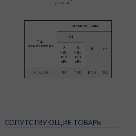
детали
Размеры, мм
Н1
Тип
контактора
2
3
d
H*
«З»
«З»
и 2
и 3
«Р»
«Р»
КТ 6000
94
130
М10
190
CОПУТСТВУЮЩИЕ ТОВАРЫ