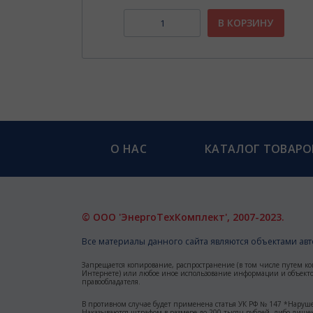
НУ
В КОРЗИНУ
О НАС
КАТАЛОГ ТОВАРО
© ООО 'ЭнергоТехКомплект', 2007-2023.
Все материалы данного сайта являются объектами авто
Запрещается копирование, распространение (в том числе путем ко
Интернете) или любое иное использование информации и объектов
правообладателя.
В противном случае будет применена статья УК РФ № 147 *Наруше
Наказываются штрафом в размере до 200 тысяч рублей, либо лишен