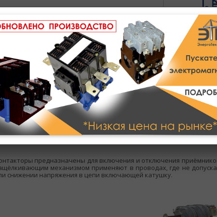
Полное описание
Техническое описание
онтакторы предназначены для включения и отключения приёмников 
ащёлкивающим механизмом применяют в проводах, где не допуска
ли снижении напряжения в цепи включающей катушку.