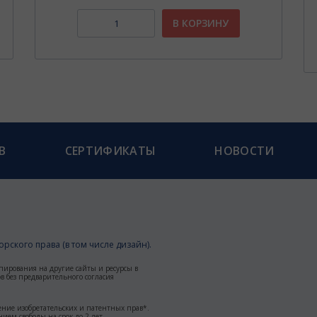
В КОРЗИНУ
В
СЕРТИФИКАТЫ
НОВОСТИ
рского права (в том числе дизайн).
пирования на другие сайты и ресурсы в
 без предварительного согласия
ние изобретательских и патентных прав*.
ием свободы на срок до 2 лет.