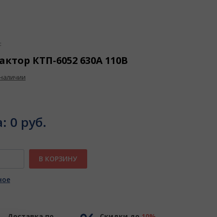
:
актор КТП-6052 630А 110В
 наличии
а:
0 руб.
В КОРЗИНУ
ное
Доставка по
Скидки до
10%