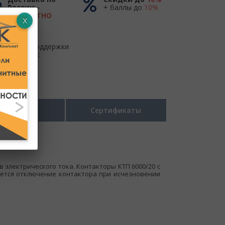
России -
+ баллы до
10%
БЕСПЛАТНО
до ТК
Центр поддержки
и продаж
Размеры
Сертификаты
электрического тока. Контакторы КТП 6000/20 с
ется отключение контактора при исчезновении