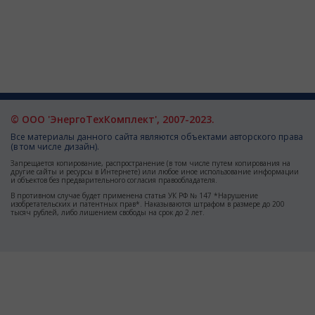
© ООО 'ЭнергоТехКомплект', 2007-2023.
Все материалы данного сайта являются объектами авторского права
(в том числе дизайн).
Запрещается копирование, распространение (в том числе путем копирования на
другие сайты и ресурсы в Интернете) или любое иное использование информации
и объектов без предварительного согласия правообладателя.
В противном случае будет применена статья УК РФ № 147 *Нарушение
изобретательских и патентных прав*. Наказываются штрафом в размере до 200
тысяч рублей, либо лишением свободы на срок до 2 лет.