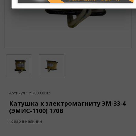
Артикул : УТ-00000185
Катушка к электромагниту ЭМ-33-4
(ЭМИС-1100) 170В
Товар в наличии