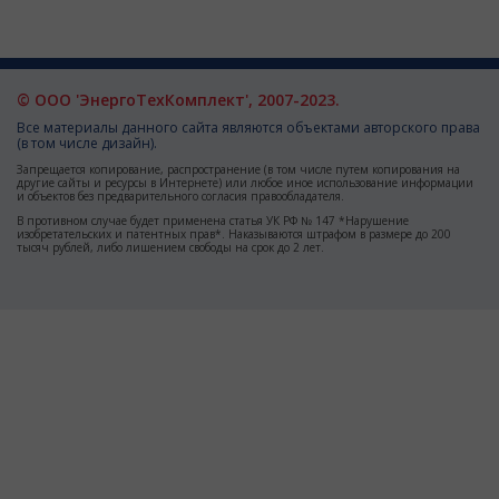
© ООО 'ЭнергоТехКомплект', 2007-2023.
Все материалы данного сайта являются объектами авторского права
(в том числе дизайн).
Запрещается копирование, распространение (в том числе путем копирования на
другие сайты и ресурсы в Интернете) или любое иное использование информации
и объектов без предварительного согласия правообладателя.
В противном случае будет применена статья УК РФ № 147 *Нарушение
изобретательских и патентных прав*. Наказываются штрафом в размере до 200
тысяч рублей, либо лишением свободы на срок до 2 лет.