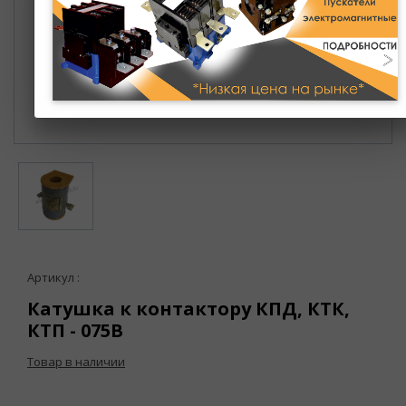
Артикул :
Катушка к контактору КПД, КТК,
КТП - 075В
Товар в наличии