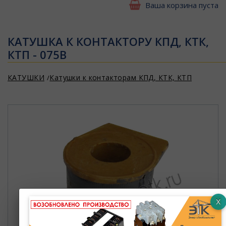
Ваша корзина пуста
КАТУШКА К КОНТАКТОРУ КПД, КТК,
КТП - 075В
КАТУШКИ
Катушки к контакторам КПД, КТК, КТП