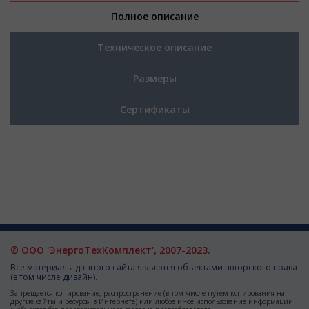
Полное описание
Техническое описание
Размеры
Сертификаты
© ООО 'ЭнергоТехКомплект', 2007-2023.
Все материалы данного сайта являются объектами авторского права
(в том числе дизайн).
Запрещается копирование, распространение (в том числе путем копирования на
другие сайты и ресурсы в Интернете) или любое иное использование информации