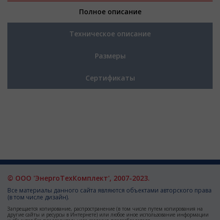
Полное описание
Техническое описание
Размеры
Сертификаты
© ООО 'ЭнергоТехКомплект', 2007-2023.
Все материалы данного сайта являются объектами авторского права
(в том числе дизайн).
Запрещается копирование, распространение (в том числе путем копирования на
другие сайты и ресурсы в Интернете) или любое иное использование информации