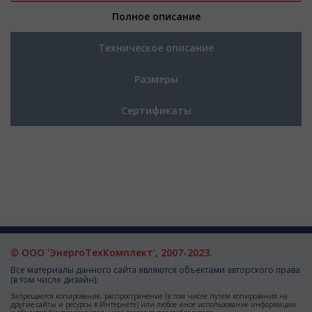
Полное описание
Техническое описание
Размеры
Сертификаты
© ООО 'ЭнергоТехКомплект', 2007-2023.
Все материалы данного сайта являются объектами авторского права
(в том числе дизайн).
Запрещается копирование, распространение (в том числе путем копирования на
другие сайты и ресурсы в Интернете) или любое иное использование информации