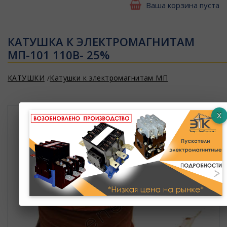
Ваша корзина пуста
КАТУШКА К ЭЛЕКТРОМАГНИТАМ
МП-101 110В- 25%
КАТУШКИ
Катушки к электромагнитам МП