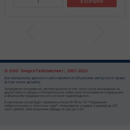
В КОРЗИНУ
© ООО 'ЭнергоТехКомплект', 2007-2023.
Все материалы данного сайта являются объектами авторского права
(в том числе дизайн).
Запрещается копирование, распространение (в том числе путем копирования на
другие сайты и ресурсы в Интернете) или любое иное использование информации
и объектов без предварительного согласия правообладателя.
В противном случае будет применена статья УК РФ № 147 *Нарушение
изобретательских и патентных прав*. Наказываются штрафом в размере до 200
тысяч рублей, либо лишением свободы на срок до 2 лет.