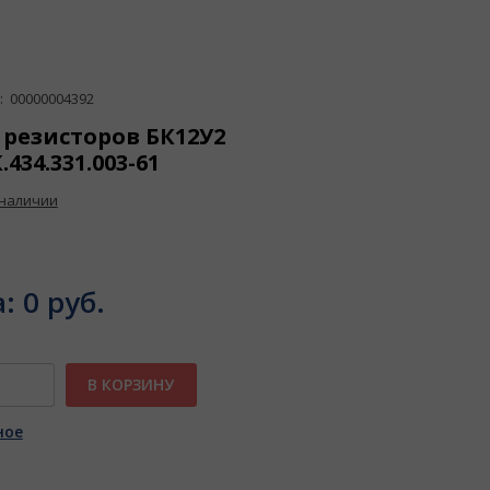
 00000004392
 резисторов БК12У2
434.331.003-61
 наличии
а:
0 руб.
В КОРЗИНУ
ное