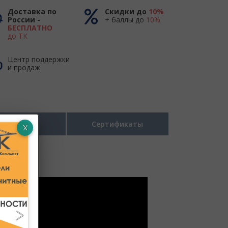
Доставка по
Скидки до
10%
России -
+ баллы до
10%
БЕСПЛАТНО
до ТК
Центр поддержки
и продаж
Размеры
Сертификаты