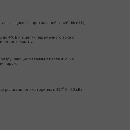
старых ящиков сопротивлений серий НФ и НК,
до 440 В и в цепях переменного тока с
пического климата.
, разрушающих металлы и изоляцию, не
ым паром.
0
е резистивного материала в 350
С - 6,2 кВт.