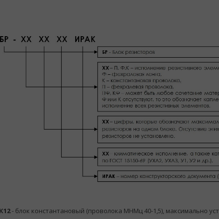
К12
- блок константановый (проволока МНМц 40-1,5), максимально ус