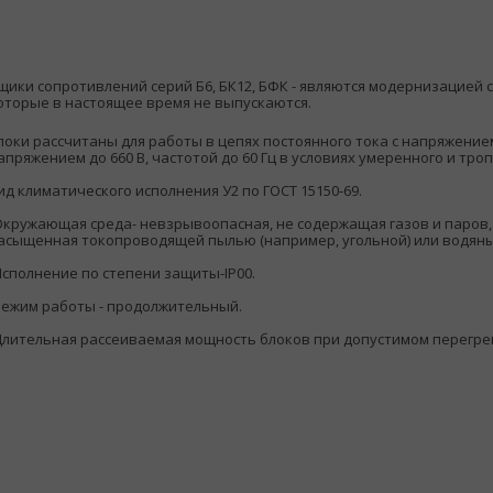
щики сопротивлений серий Б6, БК12, БФК - являются модернизацией 
оторые в настоящее время не выпускаются.
локи рассчитаны для работы в цепях постоянного тока с напряжением 
апряжением до 660 В, частотой до 60 Гц в условиях умеренного и тро
ид климатического исполнения У2 по ГОСТ 15150-69.
Окружающая среда- невзрывоопасная, не содержащая газов и паров
асыщенная токопроводящей пылью (например, угольной) или водян
Исполнение по степени защиты-IP00.
Режим работы - продолжительный.
Длительная рассеиваемая мощность блоков при допустимом перегрев