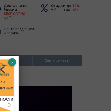
Доставка по
Скидки до
10%
России -
+ баллы до
10%
БЕСПЛАТНО
до ТК
Центр поддержки
и продаж
Размеры
Сертификаты