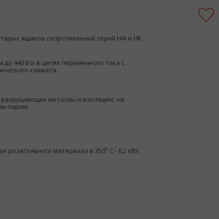
старых ящиков сопротивлений серий НФ и НК,
до 440 В и в цепях переменного тока с
пического климата.
, разрушающих металлы и изоляцию, не
ым паром.
0
е резистивного материала в 350
С - 6,2 кВт.