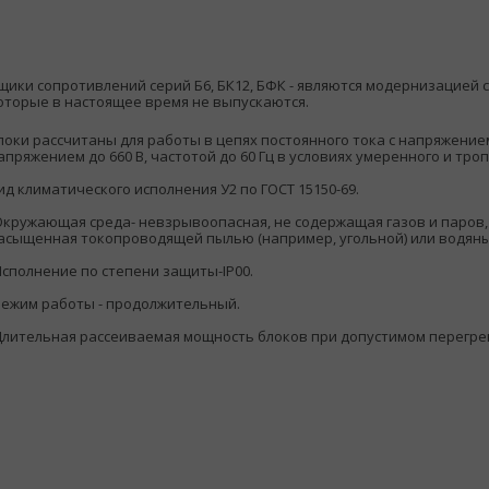
щики сопротивлений серий Б6, БК12, БФК - являются модернизацией 
оторые в настоящее время не выпускаются.
локи рассчитаны для работы в цепях постоянного тока с напряжением 
апряжением до 660 В, частотой до 60 Гц в условиях умеренного и тро
ид климатического исполнения У2 по ГОСТ 15150-69.
Окружающая среда- невзрывоопасная, не содержащая газов и паров
асыщенная токопроводящей пылью (например, угольной) или водян
Исполнение по степени защиты-IP00.
Режим работы - продолжительный.
Длительная рассеиваемая мощность блоков при допустимом перегрев