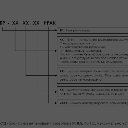
К12
- блок константановый (проволока МНМц 40-1,5), максимально ус