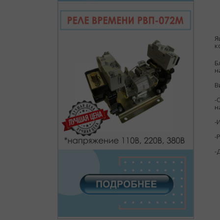
Я
к
Б
н
В
-
н
-
-
-