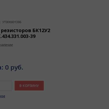
 УТ000001386
 резисторов БК12У2
434.331.003-39
 наличии
а:
0 руб.
В КОРЗИНУ
ное