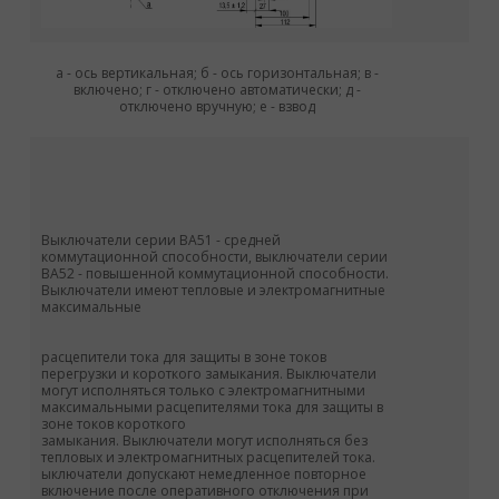
а - ось вертикальная; б - ось горизонтальная; в -
включено; г - отключено автоматически; д -
отключено вручную; е - взвод
Выключатели серии BA51 - средней
коммутационной способности, выключатели серии
ВА52 - повышенной коммутационной способности.
Выключатели имеют тепловые и электромагнитные
максимальные
расцепители тока для защиты в зоне токов
перегрузки и короткого замыкания. Выключатели
могут исполняться только с электромагнитными
максимальными расцепителями тока для защиты в
зоне токов короткого
замыкания. Выключатели могут исполняться без
тепловых и электромагнитных расцепителей тока.
ыключатели допускают немедленное повторное
включение после оперативного отключения при