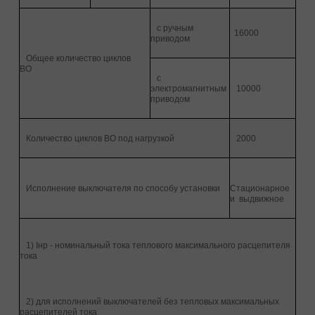
с ручным
16000
приводом
Общее количество циклов
ВО
с
электромагнитным
10000
приводом
Количество циклов ВО под нагрузкой
2000
Исполнение выключателя по способу установки
Стационарное
и выдвижное
1) Iнр - номинальный тока теплового максимального расцепителя
тока
2) для исполнений выключателей без тепловых максимальных
расцепителей тока