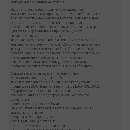
нагрузке номинальным током.
Выключатели с тепловыми максимальными
расцепителями тока при одновременной нагрузке
всех полюсов: - не срабатывают в течение времени
менее 2 ч при начале отсчета с холодного
состояния при токе 1,05 от номинального тока рас-
цепителя; - срабатывают при токе 1,25 от
номинального тока расцепителя в
течение времени менее 2 ч при начале отсчета с
нагретого состояния (током 1,05 от номинального
тока расцепителя в течение 2 ч). Уставки по току
срабатывания выключателей с электромагнитными
максимальными расцепителями тока при
протекании тока по одному, двум и трем их
полюсам соответствуют указанным в таблицах 2, 3.
Отклонения уставок электромагнитных
максимальных расцепителей
тока в выключателе, не бывшем в эксплуатации, не
превышает 20%. Выключатели типов ВА51-39, ВА52-
39 допускают повторное включение после
отключения токов перегрузки или короткого
замыкания
через время не более 3 мин.
Выключатели изготавливаются со следующими
дополнительными
сборочными единицами:
- по видам расцепителей:
- с независимым расцепителем;
- с нулевым или минимальным расцепителем