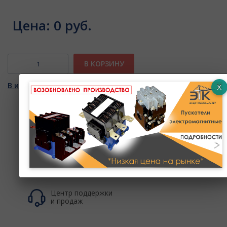
Цена:
0 руб.
В КОРЗИНУ
В избранное
Доставка по
России -
БЕСПЛАТНО
до ТК
Скидки до
10%
+
баллы до
10%
Центр поддержки
и продаж