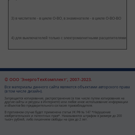
3) в числителе - в цикле О-ВО, в знаменателе - в цикле О-ВО-ВО
4) для выключателей только с электромагнитными расцепителями
© ООО 'ЭнергоТехКомплект', 2007-2023.
Все материалы данного сайта являются объектами авторского права
(в том числе дизайн).
Запрещается копирование, распространение (в том числе путем копирования на
другие сайты и ресурсы в Интернете) или любое иное использование информации
и объектов без предварительного согласия правообладателя.
В противном случае будет применена статья УК РФ № 147 *Нарушение
изобретательских и патентных прав*. Наказываются штрафом в размере до 200
тысяч рублей, либо лишением свободы на срок до 2 лет.