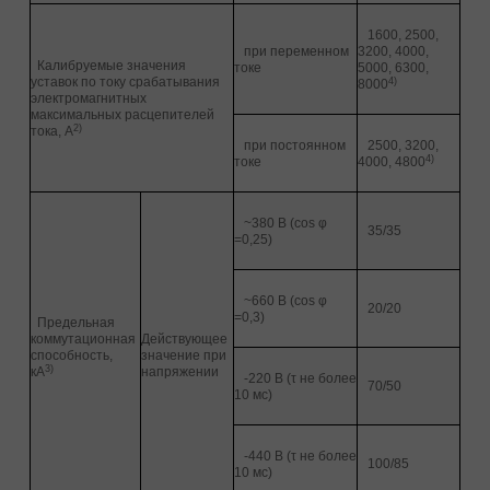
1600, 2500,
при переменном
3200, 4000,
Калибруемые значения
токе
5000, 6300,
уставок по току срабатывания
4)
8000
электромагнитных
максимальных расцепителей
2)
тока, А
при постоянном
2500, 3200,
4)
токе
4000, 4800
~380 В (сos φ
35/35
=0,25)
~660 В (сos φ
20/20
=0,3)
Предельная
коммутационная
Действующее
способность,
значение при
3)
кА
напряжении
-220 В (τ не более
70/50
10 мс)
-440 В (τ не более
100/85
10 мс)