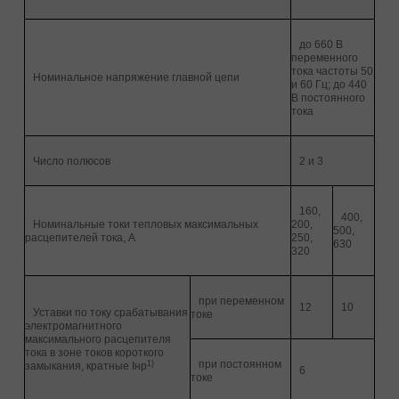
до 660 В
переменного
тока частоты 50
Номинальное напряжение главной цепи
и 60 Гц; до 440
В постоянного
тока
Число полюсов
2 и 3
160,
400,
Номинальные токи тепловых максимальных
200,
500,
расцепителей тока, А
250,
630
320
при переменном
12
10
Уставки по току срабатывания
токе
электромагнитного
максимального расцепителя
тока в зоне токов короткого
при постоянном
1)
замыкания, кратные Iнр
6
токе