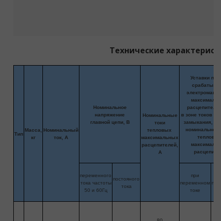
Технические характерист
Уставки по 
срабатыва
электромагни
максимальн
Номинальное
расцепителя
напряжение
в зоне токов ко
Номинальные
главной цепи, В
замыкания, к
токи
номинальному
Масса,
Номинальный
тепловых
Тип
тепловог
кг
ток, А
максимальных
максимальн
расцепителей,
расцепите
А
переменного
при
постояного
тока частоты
переменном
пос
тока
50 и 60Гц
токе
80