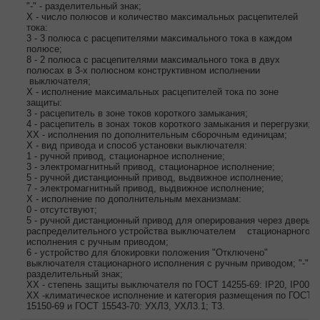
"-" - разделительный знак;
Х - число полюсов и количество максимальных расцепителей
тока:
3 - 3 полюса с расцепителями максимального тока в каждом
полюсе;
8 - 2 полюса с расцепителями максимального тока в двух
полюсах в 3-х полюсном конструктивном исполнении
выключателя;
Х - исполнение максимальных расцепителей тока по зоне
защиты:
3 - расцепитель в зоне токов короткого замыкания;
4 - расцепитель в зонах токов короткого замыкания и перегрузки;
ХХ - исполнения по дополнительным сборочным единицам;
Х - вид привода и способ установки выключателя:
1 - ручной привод, стационарное исполнение;
3 - электромагнитный привод, стационарное исполнение;
5 - ручной дистанционный привод, выдвижное исполнение;
7 - электромагнитный привод, выдвижное исполнение;
Х - исполнение по дополнительным механизмам:
0 - отсутствуют;
5 - ручной дистанционный привод для оперирования через дверь
распределительного устройства выключателем стационарного
исполнения с ручным приводом;
6 - устройство для блокировки положения "Отключено"
выключателя стационарного исполнения с ручным приводом; "-" -
разделительный знак;
ХХ - степень защиты выключателя по ГОСТ 14255-69: IP20, IP00;
ХX -климатическое исполнение и категория размещения по ГОСТ
15150-69 и ГОСТ 15543-70: УХЛ3, УХЛ3.1; Т3.