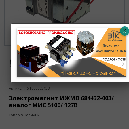
Артикул : УТ000003158
Электромагнит ИЖМВ 684432-003/
аналог МИС 5100/ 127В
Товар в наличии