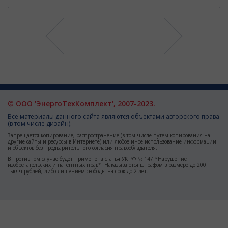
© ООО 'ЭнергоТехКомплект', 2007-2023.
Все материалы данного сайта являются объектами авторского права
(в том числе дизайн).
Запрещается копирование, распространение (в том числе путем копирования на
другие сайты и ресурсы в Интернете) или любое иное использование информации
и объектов без предварительного согласия правообладателя.
В противном случае будет применена статья УК РФ № 147 *Нарушение
изобретательских и патентных прав*. Наказываются штрафом в размере до 200
тысяч рублей, либо лишением свободы на срок до 2 лет.