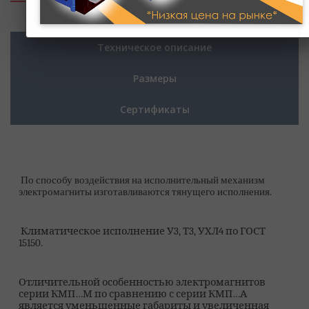
Полное описание
Техническое описание
Размеры
Сертификаты
По способу воздействия на исполнительный механизм
электромагниты изготавливаются тянущего исполнения.
Климатическое исполнение У3, Т3, УХЛ4 по ГОСТ
15150.
Отличительной особенностью электромагнитов
серии КМП…М по сравнению с серии КМП…А
является уменьшенные габариты и увеличенная