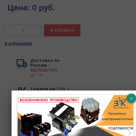
Цена:
0 руб.
В КОРЗИНУ
В избранное
Доставка по
России -
БЕСПЛАТНО
до ТК
Скидки до
10%
+
баллы до
10%
Центр поддержки
и продаж