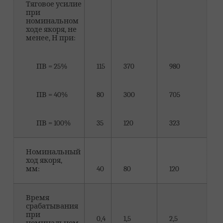
Тяговое усилие
при
номинальном
ходе якоря, не
менее, Н при:
ПВ = 25%
115
370
980
ПВ = 40%
80
300
705
ПВ = 100%
35
120
323
Номинальный
ход якоря,
мм:
40
80
120
Время
срабатывания
при
0,4
1,5
2,5