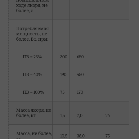
номинальном
ходе якоря, не
более, с
Потребляемая
мощность, не
более, Вт, при:
ПВ = 25%
300
650
ПВ = 40%
190
450
ПВ = 100%
75
170
Масса якоря, не
более, кг
1,5
7,0
24
Масса, не более,
10,5
38,0
75
кг