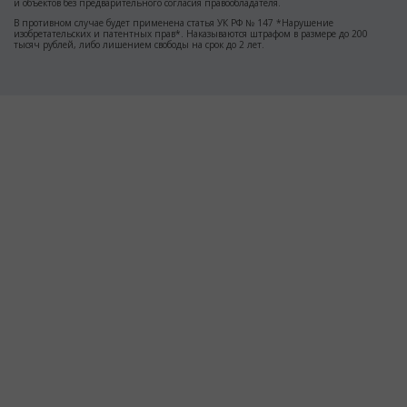
и объектов без предварительного согласия правообладателя.
В противном случае будет применена статья УК РФ № 147 *Нарушение
изобретательских и патентных прав*. Наказываются штрафом в размере до 200
тысяч рублей, либо лишением свободы на срок до 2 лет.