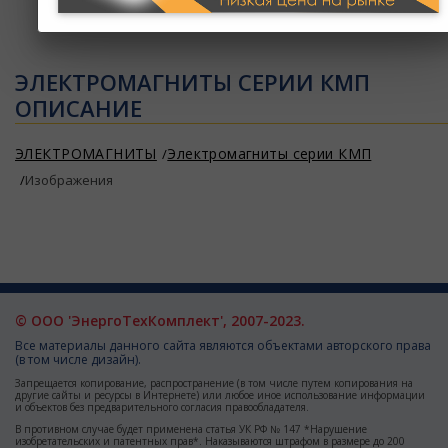
Ваша корзина пуста
ЭЛЕКТРОМАГНИТЫ СЕРИИ КМП
ОПИСАНИЕ
ЭЛЕКТРОМАГНИТЫ
Электромагниты серии КМП
Изображения
© ООО 'ЭнергоТехКомплект', 2007-2023.
Все материалы данного сайта являются объектами авторского права
(в том числе дизайн).
Запрещается копирование, распространение (в том числе путем копирования на
другие сайты и ресурсы в Интернете) или любое иное использование информации
и объектов без предварительного согласия правообладателя.
В противном случае будет применена статья УК РФ № 147 *Нарушение
изобретательских и патентных прав*. Наказываются штрафом в размере до 200