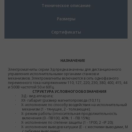
Техническое описание
Размеры
Сертификаты
НАЗНАЧЕНИЕ
Электромагниты серии Эд предназначены для дистанционного
управления исполнительными органами станков и
механизмов. Электромагниты включаются в сеть однофазного
переменного тока напряжением 110, 127, 220, 230, 380, 400, 415, 440
и 500В частотой 50 и 60Гц.
СТРУКТУРА УСЛОВНОГООБОЗНАЧЕНИЯ
·
ЭД - вид аппарата;
·
X
Х
- габарит (размер магнитопровода (10,11);
·
X
- исполнение по способу воздействия на исполнительный
механизм (1 - тянущее, 2 - толкающее);
·
X
- режим работы (относительная продолжительность
включения (0 - ПВ100, 40%; 1 - ПВ 15%);
·
X
- исполнение по степени защиты (1 - 1Р00, 2 –
IP
20);
·
X
- исполнение выводов катушки (Е - с жесткими выводами, М -
с гибкими выводами);