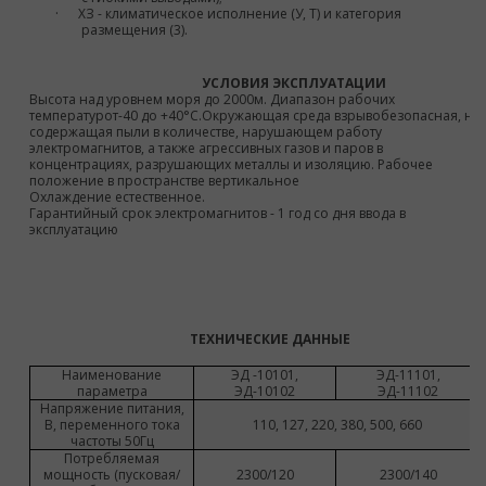
·
ХЗ - климатическое исполнение (У, Т) и категория
размещения (3).
УСЛОВИЯ ЭКСПЛУАТАЦИИ
Высота над уровнем моря до 2000м. Диапазон рабочих
температурот-40 до +40°С.Окружающая среда взрывобезопасная, не
содержащая пыли в количестве, нарушающем работу
электромагнитов, а также агрессивных газов и паров в
концентрациях, разрушающих металлы и изоляцию. Рабочее
положение в пространстве вертикальное
Охлаждение естественное.
Гарантийный срок электромагнитов - 1 год со дня ввода в
эксплуатацию
ТЕХНИЧЕСКИЕ ДАННЫЕ
Наименование
ЭД -10101,
ЭД-11101,
параметра
ЭД-10102
ЭД-11102
Напряжение питания,
В, переменного тока
110, 127, 220, 380, 500, 660
частоты 50Гц
Потребляемая
мощность (пусковая/
2300/120
2300/140