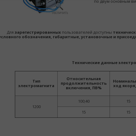
по двум основным ви
Для
зарегистрированных
пользователей доступны
техническ
условного обозначения, габаритные, установочные и присое
Технические данные электр
Относительная
Тип
Номиналь
продолжительность
электромагнита
ход якоря
включения, ПВ%
100;40
15
1200
15
15