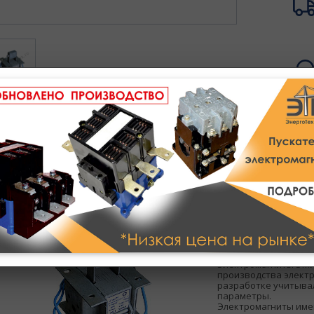
Полное описание
Техническое описание
Электромагниты ЭМИС
производства электр
разработке учитывал
параметры.
Электромагниты име