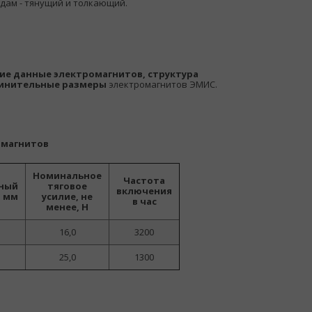
дам - тянущий и толкающий.
ие данные электромагнитов, структура
динительные размеры
электромагнитов ЭМИС.
омагнитов
Номинальное
Частота
ный
тяговое
включения
, мм
усилие, не
в час
менее, Н
16,0
3200
25,0
1300