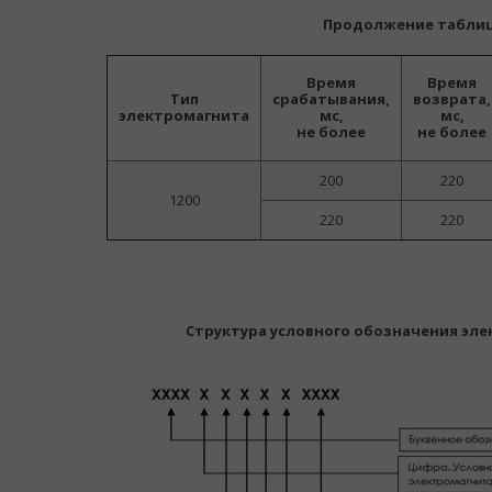
Продолжение табли
Время
Время
Тип
срабатывания,
возврата,
электромагнита
мс,
мс,
не более
не более
200
220
1200
220
220
Структура условного обозначения эл