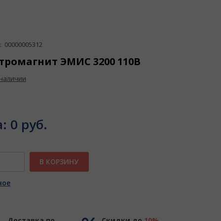
 00000005312
тромагнит ЭМИС 3200 110В
 наличии
а:
0 руб.
В КОРЗИНУ
ное
Доставка по
Скидки до
10%