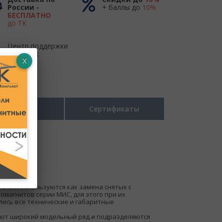
России -
+ баллы до
10%
БЕСПЛАТНО
до ТК
Центр поддержки
и продаж
Размеры
Сертификаты
1200 используются как замена снятых с
омагнитов серии МИС, для этого при их
ись все технические и габаритные
ют широкий модельный ряд и подразделяются