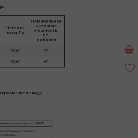
цы
Номинальная
активная
Частота
мощность,
сети, Гц
Вт,
не более
50;60
32
50;60
60
ектромагнитов вида